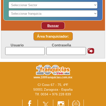
Buscar
Área franquiciador:
Usuario
Contraseña
www.100franquicias.com.mx
C/ Coso 67 - 75, 4ºF
50001 Zaragoza - España
Tlf. 0034 + 976 228 839