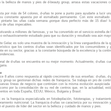
n la belleza de manos y pies de d-beauty group, arrasa estas vacaciones 
ta por más de 54 colores, d-uñas te pone a punto para ayudarte a lucir u
su constante apuesta por el esmaltado permanente. Con este esmaltado t
 pintarte las uñas cada semana ¡porque dura perfecto más de 15 días! Id
o de uñas impecables.
tivando a millones de famosas, y se ha convertido en el servicio estrella de
so exhaustivamente estudiado para que su duración y resultado sea aún mayo
e Gelac es solo una muestra de la innovación y la línea vanguardista de la 
erístico que los centros d-uñas sean identificados por los consumidores y p
te en su sector, gracias a la constante búsqueda de la excelencia y la conti
tendencias.
ional de d-uñas se encuentra en su mejor momento. Actualmente, d-uñas cu
garia.
te
ce 8 años como respuesta al rápido crecimiento de sus enseñas: d-uñas, d-p
 group se gestionan dichas redes de franquicia. Se trabaja en pro de contin
nuevas líneas de negocio que continúen con la misma evolución auspiciada
 como por la consolidación de su red de centros que, en la actualidad, es
entos en toda España, EEUU, México, Bulgaria y Brasil.
 es la franquicia especializada en fotodepilación, fototerapias, y tratamie
ramiento nutricional. La franquicia d-uñas se caracteriza por su innovación
n el puesto de líder del sector en la belleza y cuidado de manos y pies.