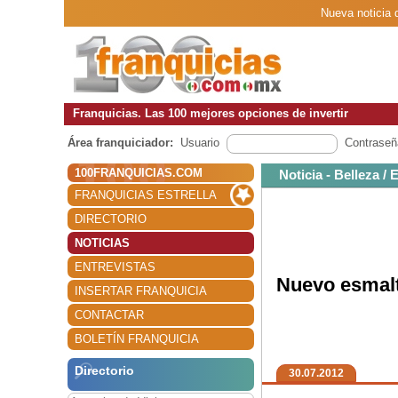
Nueva noticia 
Franquicias. Las 100 mejores opciones de invertir
Área franquiciador:
Usuario
Contraseñ
100FRANQUICIAS.COM
Noticia - Belleza / 
FRANQUICIAS ESTRELLA
DIRECTORIO
NOTICIAS
ENTREVISTAS
Nuevo esmalt
INSERTAR FRANQUICIA
CONTACTAR
BOLETÍN FRANQUICIA
Directorio
30.07.2012