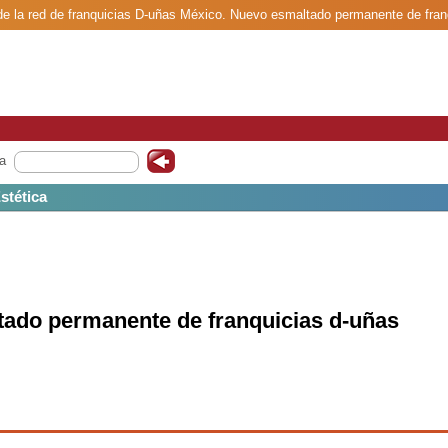
de la red de franquicias D-uñas México. Nuevo esmaltado permanente de fran
a
Estética
ado permanente de franquicias d-uñas