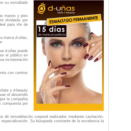
con su esmaltado
nas manos y pies
e olvidarás por
eal para irte de
 la marca d-uñas,
r.
que d-uñas puede
or el público en
nua incorporación
enta con centros
ílate y d-beauty
uar el desarrollo
 por la compañía
tá compuesta por
ntos de remodelación corporal realizados mediante cavitación,
 y especialización. Su búsqueda constante de la excelencia la