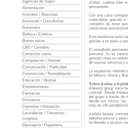
Agencias de Viajes
d-uñas, cadena líder e
permanente.
Alimentación
Animales / Mascotas
Con una carta compues
impecables gracias a 
Asesorías / Consultorías
completo de tener que
Automotriz
vacaciones presumiend
Belleza / Estética
Esta tendencia está cau
Bienes raices
gracias a un paso a pa
CBD / Cannabis
El esmaltado permanent
Comercios varios
presumir. Ya es caract
general como un referen
Computación / Internet
de nuevos servicios y 
Comunicación / Publicidad
La expansión internac
Construcción / Remodelación
en México, Brasil y Bul
Educación / Idiomas
Sobre d-uñas y d-pila
Entretenimiento
d-beauty group nace ha
concept. Desde d-beauty
Farmacias
del grupo a través de 
Gimnasios
desde sus inicios; así
más de 100 establecimi
Impresión / Rotulación
Lavanderías / Tintorerías /
d-pílate beauty concept
radiofrecuencia y aseso
Limpieza
ha llevado a alzarse co
Mensajería / Paquetería