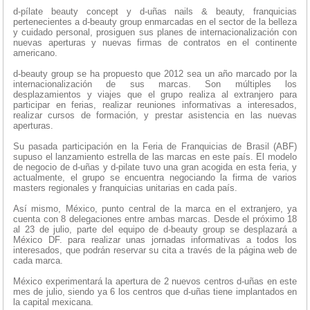
d-pílate beauty concept y d-uñas nails & beauty, franquicias
pertenecientes a d-beauty group enmarcadas en el sector de la belleza
y cuidado personal, prosiguen sus planes de internacionalización con
nuevas aperturas y nuevas firmas de contratos en el continente
americano.
d-beauty group se ha propuesto que 2012 sea un año marcado por la
internacionalización de sus marcas. Son múltiples los
desplazamientos y viajes que el grupo realiza al extranjero para
participar en ferias, realizar reuniones informativas a interesados,
realizar cursos de formación, y prestar asistencia en las nuevas
aperturas.
Su pasada participación en la Feria de Franquicias de Brasil (ABF)
supuso el lanzamiento estrella de las marcas en este país. El modelo
de negocio de d-uñas y d-pilate tuvo una gran acogida en esta feria, y
actualmente, el grupo se encuentra negociando la firma de varios
masters regionales y franquicias unitarias en cada país.
Así mismo, México, punto central de la marca en el extranjero, ya
cuenta con 8 delegaciones entre ambas marcas. Desde el próximo 18
al 23 de julio, parte del equipo de d-beauty group se desplazará a
México DF. para realizar unas jornadas informativas a todos los
interesados, que podrán reservar su cita a través de la página web de
cada marca.
México experimentará la apertura de 2 nuevos centros d-uñas en este
mes de julio, siendo ya 6 los centros que d-uñas tiene implantados en
la capital mexicana.