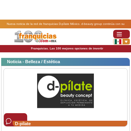
Nueva noticia de la red de franquicias D-pílate México. d-beauty group continúa con su
expansión de franquicias .
Franquicias. Las 100 mejores opciones de invertir
Noticia - Belleza / Estética
D-pílate