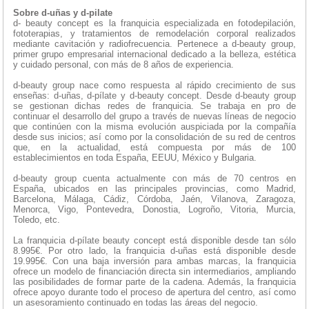
Sobre d-uñas y d-pilate
d- beauty concept es la franquicia especializada en fotodepilación,
fototerapias, y tratamientos de remodelación corporal realizados
mediante cavitación y radiofrecuencia. Pertenece a d-beauty group,
primer grupo empresarial internacional dedicado a la belleza, estética
y cuidado personal, con más de 8 años de experiencia.
d-beauty group nace como respuesta al rápido crecimiento de sus
enseñas: d-uñas, d-pílate y d-beauty concept. Desde d-beauty group
se gestionan dichas redes de franquicia. Se trabaja en pro de
continuar el desarrollo del grupo a través de nuevas líneas de negocio
que continúen con la misma evolución auspiciada por la compañía
desde sus inicios; así como por la consolidación de su red de centros
que, en la actualidad, está compuesta por más de 100
establecimientos en toda España, EEUU, México y Bulgaria.
d-beauty group cuenta actualmente con más de 70 centros en
España, ubicados en las principales provincias, como Madrid,
Barcelona, Málaga, Cádiz, Córdoba, Jaén, Vilanova, Zaragoza,
Menorca, Vigo, Pontevedra, Donostia, Logroño, Vitoria, Murcia,
Toledo, etc.
La franquicia d-pílate beauty concept está disponible desde tan sólo
8.995€. Por otro lado, la franquicia d-uñas está disponible desde
19.995€. Con una baja inversión para ambas marcas, la franquicia
ofrece un modelo de financiación directa sin intermediarios, ampliando
las posibilidades de formar parte de la cadena. Además, la franquicia
ofrece apoyo durante todo el proceso de apertura del centro, así como
un asesoramiento continuado en todas las áreas del negocio.