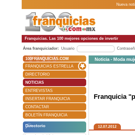
Nueva noti
Franquicias. Las 100 mejores opciones de invertir
Área franquiciador:
Usuario
Contraseñ
100FRANQUICIAS.COM
Noticia - Moda muj
FRANQUICIAS ESTRELLA
DIRECTORIO
NOTICIAS
ENTREVISTAS
Franquicia "
INSERTAR FRANQUICIA
CONTACTAR
BOLETÍN FRANQUICIA
Directorio
12.07.2012