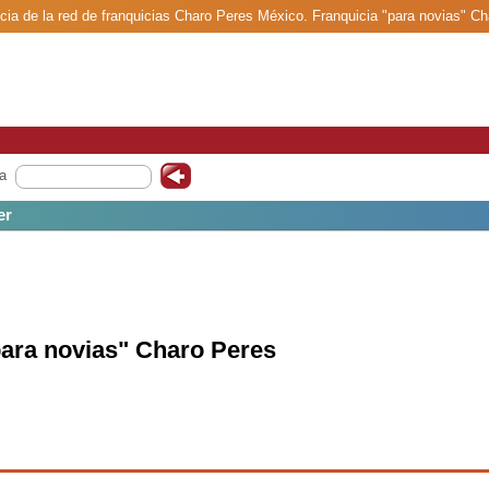
cia de la red de franquicias Charo Peres México. Franquicia "para novias" Ch
a
er
para novias" Charo Peres