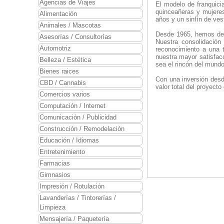
Agencias de Viajes
El modelo de franquici
quinceañeras y mujeres
Alimentación
años y un sinfín de ves
Animales / Mascotas
Desde 1965, hemos ded
Asesorías / Consultorías
Nuestra consolidación
Automotriz
reconocimiento a una t
nuestra mayor satisfacc
Belleza / Estética
sea el rincón del mundo
Bienes raices
Con una inversión desd
CBD / Cannabis
valor total del proyect
Comercios varios
Computación / Internet
Comunicación / Publicidad
Construcción / Remodelación
Educación / Idiomas
Entretenimiento
Farmacias
Gimnasios
Impresión / Rotulación
Lavanderías / Tintorerías /
Limpieza
Mensajería / Paquetería