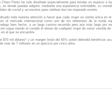
a Charo Peres ha sido diseñado especialmente para brindar un espacio a las
, en donde puedan adquirir, mediante una experiencia inolvidable, su vestid
tidos de coctel y accesorios para celebrar ése tan esperado evento.
icado toda nuestra atención a hacer que cada mujer se sienta única en el
 en el mercado internacional como uno de los referentes de la moda nup
rabajo bien hecho, a un largo camino recorrido pero aún más largo por re
ión sigue siendo el cumplir el deseo de cualquier mujer de verse vestida de
 en el que se encuentre.
e $70 mil dólares* y un margen bruto del 65% usted obtendrá beneficios a
o de más de 7 millones en un ejercicio por cinco años.