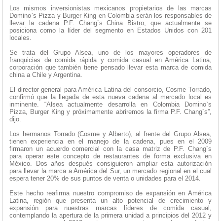
Los mismos inversionistas mexicanos propietarios de las marcas
Domino`s Pizza y Burger King en Colombia serán los responsables de
llevar la cadena P.F. Chang`s China Bistro, que actualmente se
posiciona como la líder del segmento en Estados Unidos con 201
locales.
Se trata del Grupo Alsea, uno de los mayores operadores de
franquicias de comida rápida y comida casual en América Latina,
corporación que también tiene pensado llevar esta marca de comida
china a Chile y Argentina.
El director general para América Latina del consorcio, Cosme Torrado,
confirmó que la llegada de esta nueva cadena al mercado local es
inminente. “Alsea actualmente desarrolla en Colombia Domino`s
Pizza, Burger King y próximamente abriremos la firma P.F. Chang´s”,
dijo.
Los hermanos Torrado (Cosme y Alberto), al frente del Grupo Alsea,
tienen experiencia en el manejo de la cadena, pues en el 2009
firmaron un acuerdo comercial con la casa matriz de P.F. Chang´s
para operar este concepto de restaurantes de forma exclusiva en
México. Dos años después consiguieron ampliar esta autorización
para llevar la marca a América del Sur, un mercado regional en el cual
espera tener 20% de sus puntos de venta o unidades para el 2014.
Este hecho reafirma nuestro compromiso de expansión en América
Latina, región que presenta un alto potencial de crecimiento y
expansión para nuestras marcas líderes de comida casual,
contemplando la apertura de la primera unidad a principios del 2012 y