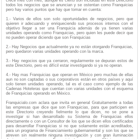
crece mes con mes, aunque es cierto son incluidas en este Directorio
todos los negocios que se anuncian y se ostentan como Franquicias
pero hay varios puntos que hay que tomar en cuenta:
1.- Varios de ellos son solo oportunidades de negocios, pero que
quieren ir adecuando y enriqueciendo sus procesos internos con el
objetivo llegar a ser una Franquicia además de ya tienen varias
unidades operando como Franquicias, pero quien les puede decir que
no pueden operar diciendo que son Franquicias
2.- Hay Negocios que actualmente ya no están otorgando Franquicias,
pero quedaron varias unidades operando con la marca.
3.- Hay negocios que ya cerraron, regularmente se depuran estos de
este Directorio, pero es difícil estar investigando si ya no operan.
4.- Hay mas Franquicias que operan en México pero muchas de ellas
aun no son captadas o sus corporativos están en otros países y aquí
solo tienen unidades operando, tal es el caso como ejemplo de las
Cadenas Hoteleras que cuentan con varias unidades con el esquema
de Franquicias operando en México.
Franquicialo.com aclara que invita en general Gratuitamente a todas
las empresas que dice que son Franquicias, para que participen en
este Directorio creyendo fielmente lo que dicen, no se pone a
investigar si han desarrollado su Sistema de Franquicias ellos
directamente o con un Consultor de los que se dicen ellos certificados
para desarrollar Franquicias si no que solamente están acreditados,
para un programa de Financiamiento gubernamental y son los que se
atreven sin realmente ninguna investigación y con gran iluminación