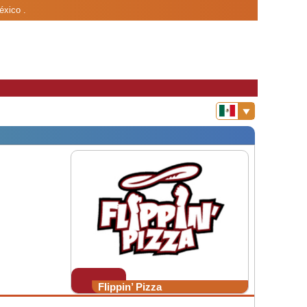
éxico .
Flippin’ Pizza