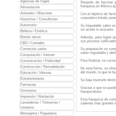
Agencias de Viajes
Después de fascinar y 
franquicia en México qu
Alimentación
Animales / Mascotas
Con el objetivo de facil
corporativo brinda sist
Asesorías / Consultorías
Automotriz
Su inigualable sabor e
sin aceite ni azúcares.
Belleza / Estética
Bienes raices
Además, para lograr qu
sus pizzeros calificados
CBD / Cannabis
Comercios varios
Su preparación se compl
sabor inigualable y del
Computación / Internet
Para finalizar, se coci
Comunicación / Publicidad
Construcción / Remodelación
De esta forma, se ofrec
del mundo, lo que la h
Educación / Idiomas
Entretenimiento
Su baja inversión dentr
Farmacias
Gracias a que se puede 
Gimnasios
franquiciatario.
Impresión / Rotulación
Esta franquicia de com
Lavanderías / Tintorerías /
cadenas más grandes e
Limpieza
Mensajería / Paquetería