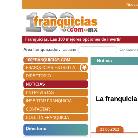
Nueva 
Franquicias. Las 100 mejores opciones de invertir
Área franquiciador:
Usuario
Contraseñ
100FRANQUICIAS.COM
Noticia -
FRANQUICIAS ESTRELLA
DIRECTORIO
NOTICIAS
ENTREVISTAS
La franquicia
INSERTAR FRANQUICIA
CONTACTAR
BOLETÍN FRANQUICIA
Directorio
23.05.2012