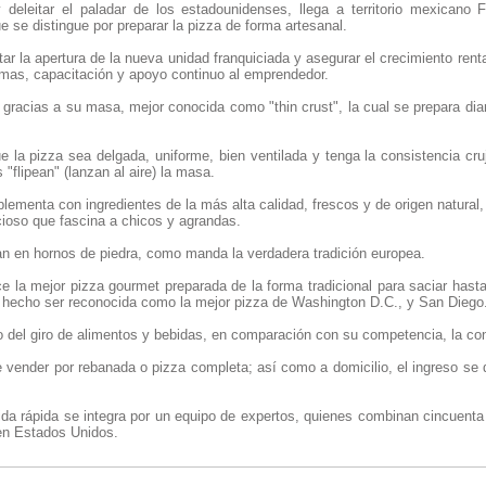
deleitar el paladar de los estadounidenses, llega a territorio mexicano Fl
e se distingue por preparar la pizza de forma artesanal.
itar la apertura de la nueva unidad franquiciada y asegurar el crecimiento renta
emas, capacitación y apoyo continuo al emprendedor.
s gracias a su masa, mejor conocida como "thin crust", la cual se prepara di
e la pizza sea delgada, uniforme, bien ventilada y tenga la consistencia cru
 "flipean" (lanzan al aire) la masa.
ementa con ingredientes de la más alta calidad, frescos y de origen natural,
icioso que fascina a chicos y agrandas.
nan en hornos de piedra, como manda la verdadera tradición europea.
e la mejor pizza gourmet preparada de la forma tradicional para saciar hast
a hecho ser reconocida como la mejor pizza de Washington D.C., y San Diego
o del giro de alimentos y bebidas, en comparación con su competencia, la con
vender por rebanada o pizza completa; así como a domicilio, el ingreso se div
ida rápida se integra por un equipo de expertos, quienes combinan cincuenta
n Estados Unidos.