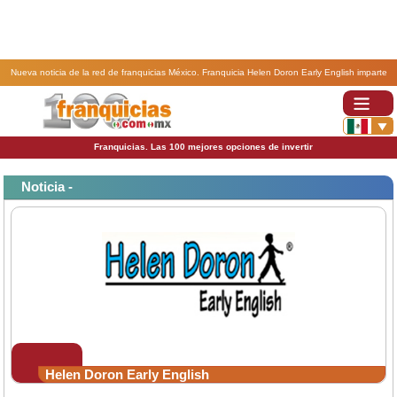
Nueva noticia de la red de franquicias México. Franquicia Helen Doron Early English imparte
inglés a bebés desde tres meses .
Franquicias. Las 100 mejores opciones de invertir
Noticia -
Helen Doron Early English