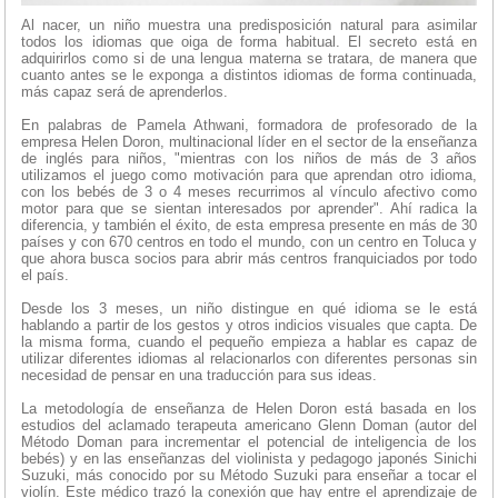
Al nacer, un niño muestra una predisposición natural para asimilar
todos los idiomas que oiga de forma habitual. El secreto está en
adquirirlos como si de una lengua materna se tratara, de manera que
cuanto antes se le exponga a distintos idiomas de forma continuada,
más capaz será de aprenderlos.
En palabras de Pamela Athwani, formadora de profesorado de la
empresa Helen Doron, multinacional líder en el sector de la enseñanza
de inglés para niños, "mientras con los niños de más de 3 años
utilizamos el juego como motivación para que aprendan otro idioma,
con los bebés de 3 o 4 meses recurrimos al vínculo afectivo como
motor para que se sientan interesados por aprender". Ahí radica la
diferencia, y también el éxito, de esta empresa presente en más de 30
países y con 670 centros en todo el mundo, con un centro en Toluca y
que ahora busca socios para abrir más centros franquiciados por todo
el país.
Desde los 3 meses, un niño distingue en qué idioma se le está
hablando a partir de los gestos y otros indicios visuales que capta. De
la misma forma, cuando el pequeño empieza a hablar es capaz de
utilizar diferentes idiomas al relacionarlos con diferentes personas sin
necesidad de pensar en una traducción para sus ideas.
La metodología de enseñanza de Helen Doron está basada en los
estudios del aclamado terapeuta americano Glenn Doman (autor del
Método Doman para incrementar el potencial de inteligencia de los
bebés) y en las enseñanzas del violinista y pedagogo japonés Sinichi
Suzuki, más conocido por su Método Suzuki para enseñar a tocar el
violín. Este médico trazó la conexión que hay entre el aprendizaje de