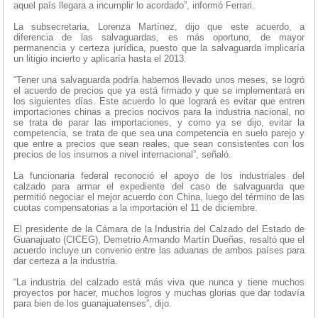
aquel país llegara a incumplir lo acordado”, informó Ferrari.
La subsecretaria, Lorenza Martínez, dijo que este acuerdo, a
diferencia de las salvaguardas, es más oportuno, de mayor
permanencia y certeza jurídica, puesto que la salvaguarda implicaría
un litigio incierto y aplicaría hasta el 2013.
“Tener una salvaguarda podría habernos llevado unos meses, se logró
el acuerdo de precios que ya está firmado y que se implementará en
los siguientes días. Este acuerdo lo que logrará es evitar que entren
importaciones chinas a precios nocivos para la industria nacional, no
se trata de parar las importaciones, y como ya se dijo, evitar la
competencia, se trata de que sea una competencia en suelo parejo y
que entre a precios que sean reales, que sean consistentes con los
precios de los insumos a nivel internacional”, señaló.
La funcionaria federal reconoció el apoyo de los industriales del
calzado para armar el expediente del caso de salvaguarda que
permitió negociar el mejor acuerdo con China, luego del término de las
cuotas compensatorias a la importación el 11 de diciembre.
El presidente de la Cámara de la Industria del Calzado del Estado de
Guanajuato (CICEG), Demetrio Armando Martín Dueñas, resaltó que el
acuerdo incluye un convenio entre las aduanas de ambos países para
dar certeza a la industria.
“La industria del calzado está más viva que nunca y tiene muchos
proyectos por hacer, muchos logros y muchas glorias que dar todavía
para bien de los guanajuatenses”, dijo.