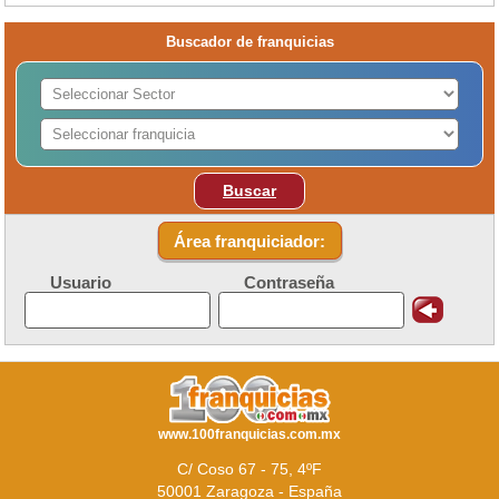
Buscador de franquicias
Buscar
Área franquiciador:
Usuario
Contraseña
www.100franquicias.com.mx
C/ Coso 67 - 75, 4ºF
50001 Zaragoza - España