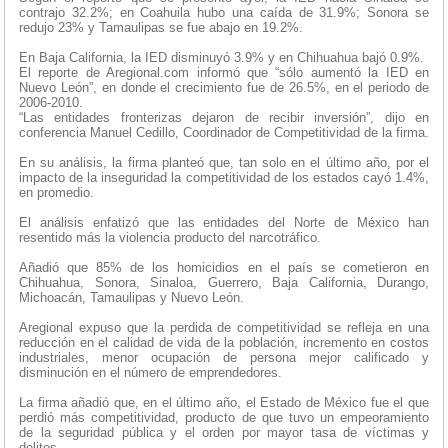
contrajo 32.2%; en Coahuila hubo una caída de 31.9%; Sonora se
redujo 23% y Tamaulipas se fue abajo en 19.2%.
En Baja California, la IED disminuyó 3.9% y en Chihuahua bajó 0.9%.
El reporte de Aregional.com informó que “sólo aumentó la IED en
Nuevo León”, en donde el crecimiento fue de 26.5%, en el periodo de
2006-2010.
“Las entidades fronterizas dejaron de recibir inversión”, dijo en
conferencia Manuel Cedillo, Coordinador de Competitividad de la firma.
En su análisis, la firma planteó que, tan solo en el último año, por el
impacto de la inseguridad la competitividad de los estados cayó 1.4%,
en promedio.
El análisis enfatizó que las entidades del Norte de México han
resentido más la violencia producto del narcotráfico.
Añadió que 85% de los homicidios en el país se cometieron en
Chihuahua, Sonora, Sinaloa, Guerrero, Baja California, Durango,
Michoacán, Tamaulipas y Nuevo León.
Aregional expuso que la perdida de competitividad se refleja en una
reducción en el calidad de vida de la población, incremento en costos
industriales, menor ocupación de persona mejor calificado y
disminución en el número de emprendedores.
La firma añadió que, en el último año, el Estado de México fue el que
perdió más competitividad, producto de que tuvo un empeoramiento
de la seguridad pública y el orden por mayor tasa de víctimas y
delitos.