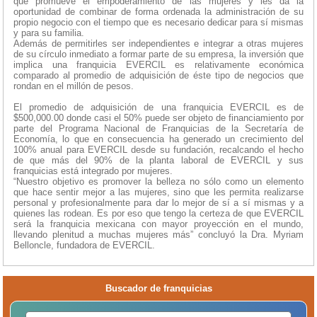
que promueve el empoderamiento de las mujeres y les da la
oportunidad de combinar de forma ordenada la administración de su
propio negocio con el tiempo que es necesario dedicar para sí mismas
y para su familia.
Además de permitirles ser independientes e integrar a otras mujeres
de su círculo inmediato a formar parte de su empresa, la inversión que
implica una franquicia EVERCIL es relativamente económica
comparado al promedio de adquisición de éste tipo de negocios que
rondan en el millón de pesos.
El promedio de adquisición de una franquicia EVERCIL es de
$500,000.00 donde casi el 50% puede ser objeto de financiamiento por
parte del Programa Nacional de Franquicias de la Secretaría de
Economía, lo que en consecuencia ha generado un crecimiento del
100% anual para EVERCIL desde su fundación, recalcando el hecho
de que más del 90% de la planta laboral de EVERCIL y sus
franquicias está integrado por mujeres.
“Nuestro objetivo es promover la belleza no sólo como un elemento
que hace sentir mejor a las mujeres, sino que les permita realizarse
personal y profesionalmente para dar lo mejor de sí a sí mismas y a
quienes las rodean. Es por eso que tengo la certeza de que EVERCIL
será la franquicia mexicana con mayor proyección en el mundo,
llevando plenitud a muchas mujeres más” concluyó la Dra. Myriam
Belloncle, fundadora de EVERCIL.
Buscador de franquicias