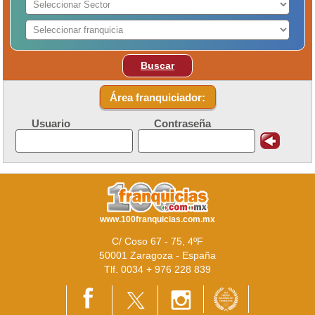
Buscar
Área franquiciador:
Usuario
Contraseña
www.100franquicias.com.mx
C/ Coso 67 - 75, 4ºF
50001 Zaragoza - España
Tlf. 0034 + 976 228 839