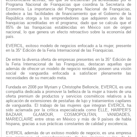
Programa Nacional de Franquicias que coordina la Secretaría de
Economía. La importancia del Programa Nacional de Franquicias,
obedece a las facilidades de financiamiento que el Gobierno de la
República otorga a los emprendedores que adquieren una de las
franquicias acreditadas en el programa; dado que se calcula que el
85% de las franquicias establecidas en México son de origen
nacional, lo que genera un efecto retroactivo sobre la economía del
país.
EVERCIL, exitoso modelo de negocios enfocado a la mujer, presente
en la 35° Edición de la Feria Internacional de las Franquicias.
De entre la diversa oferta de empresas presentes en la 35° Edición de
la Feria Internacional de las Franquicias, destacan aquellas que
además de ofrecer un modelo de negocio rentable, poseen una visión
social de vanguardia enfocada a satisfacer plenamente las
necesidades de su mercado meta.
Fundada en 2008 por Myriam y Christophe Belloncle, EVERCIL es una
compañía dedicada a promover la belleza de la mujer a través de una
oferta premium de productos y servicios cosméticos relativos a la
aplicación de extensiones de pestañas de lujo y tratamientos capilares
de vanguardia. El trabajo de las mujeres que integran EVERCIL ha
sido aclamada por la crítica especializada como ELLE, HARPER’S
BAZAAR, GLAMOUR, COSMOPOLITAN, VANIDADES,
MARIECLAIRE entre otras en México y más de 9 países de habla
hispana, gracias a sus prácticas constantes de calidad y excelencia.
EVERCIL además de un exitoso modelo de negocio, es una empresa