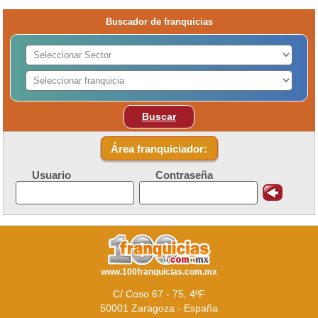
Buscador de franquicias
Buscar
Área franquiciador:
Usuario
Contraseña
www.100franquicias.com.mx
C/ Coso 67 - 75, 4ºF
50001 Zaragoza - España