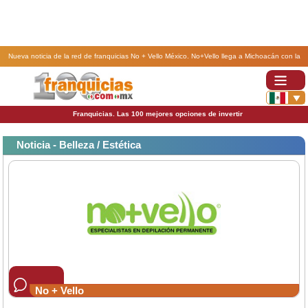
Nueva noticia de la red de franquicias No + Vello México. No+Vello llega a Michoacán con la
apertura de una nueva franquicia.
Franquicias. Las 100 mejores opciones de invertir
Noticia - Belleza / Estética
No + Vello