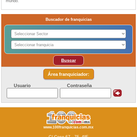
mundo.
Buscador de franquicias
Buscar
Área franquiciador:
Usuario
Contraseña
www.100franquicias.com.mx
C/ Coso 67 - 75, 4ºF