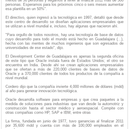
menos de 30 personas y llegamos a tener al finalizar 2011 más de 300
personas. Esperamos para los próximos cinco o seis meses aumentar
esa plantilla en un 50%".
El directivo, quien ingresó a la tecnológica en 1997, detalló que desde
este centro de desarrollo se diseñan aplicaciones empresariales que
se utilizan a nivel mundial e, incluso, hay algunas que nacieron ahí.
"Para orgullo de todos nosotros, hay una tecnología de base de datos
cuyo desarrollo para todo el mundo está hecho en Guadalajara (...),
hecha con las mentes de muchos ingenieros que son egresados de
universidades de ese estado", dijo.
El Development Center de Guadalajara es apenas la segunda oficina
de este tipo que Oracle instala fuera de Estados Unidos; el otro se
encuentra en India. Desde ahí se crean aplicaciones empresariales
que se ofertan a más de 220,000 clientes de bases de datos de
Oracle y a 370,000 clientes de todos los productos de la compañía a
nivel mundial.
Cordero dijo que la compañía invierte 4,000 millones de dólares (mdd)
al año para generar innovación tecnológica.
Oracle desarrolla software para empresas y que crea paquetes a la
medida de soluciones para industrias que van desde la automotriz y
construcción hasta el sector médico y aeroespacial. Compite con
otras compañias como HP, SAP e IBM, entre otras
La firma, fundada en junio de 1977, tuvo ganancias al finalizar 2011
por 35,600 mdd y cuenta con más de 100,000 empleados en el