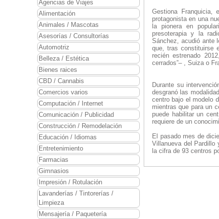
Agencias de Viajes
Gestiona Franquicia, 
Alimentación
protagonista en una nu
Animales / Mascotas
la pionera en popular
presoterapia y la rad
Asesorías / Consultorías
Sánchez, acudió ante l
Automotriz
que, tras constituirse
recién estrenado 201
Belleza / Estética
cerrados”– , Suiza o Fr
Bienes raices
CBD / Cannabis
Durante su intervenció
Comercios varios
desgranó las modalidad
centro bajo el modelo d
Computación / Internet
mientras que para un c
puede habilitar un cen
Comunicación / Publicidad
requiere de un conocimi
Construcción / Remodelación
El pasado mes de diciem
Educación / Idiomas
Villanueva del Pardill
Entretenimiento
la cifra de 93 centros p
Farmacias
Gimnasios
Impresión / Rotulación
Lavanderías / Tintorerías /
Limpieza
Mensajería / Paquetería