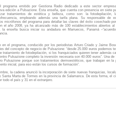
el programa emitido por Gestiona Radio dedicado a este sector empresa
eva edición a Pulsazione. Esta enseña, que cuenta con presencia en siete pa
izar tratamientos de estética y belleza, como son: la fotodepilación, l
iofrecuencia, empleando además una tarifa plana. Su responsable de ex
os micrófonos del programa para detallar las claves del éxito cosechado por 
 en el año 2008, ya ha alcanzado más de 100 establecimientos abiertos al 
2, la enseña busca iniciar su andadura en Marruecos, Panamá –“acuerd
ancia.
n en el programa, conducido por los periodistas Arturo Criado y Jaime Bosq
es del concepto de negocio de Pulsazione: “desde 25.000 euros podemos ten
e tratamiento de fotodepilación, si los franquiciados quieren tener además ca
entro Pulsazione completo la inversión necesaria son 40.000 euros”. Una de 
tro Pulsazione porque son tratamientos dermoestéticos, que trabajan en la 
ento inicial, para eso están los cursos de formación”.
bre, la cadena anunció la incorporación de siete nuevas franquicias, locali
o y Santa Marta de Tormes en la provincia de Salamanca. De esta forma, el c
or todo el país y 31 en el extranjero.