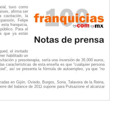
rial, tuvo como
íses, afirma ser
a cavitación, la
pansión, Felipe
esta franquicia,
público. Para el
os que ya están
ued, el invitado
er habilitado un
vitación y presoterapia, sería una inversión de 35.000 euros,
las características de esta enseña es que “cualquier persona
piel”, así se presenta la fórmula de autoempleo, ya que “no
zadas en Gijón, Oviedo, Burgos, Soria, Talavera de la Reina,
ierre del balance de 2011 supone para Pulsazione el alcanzar