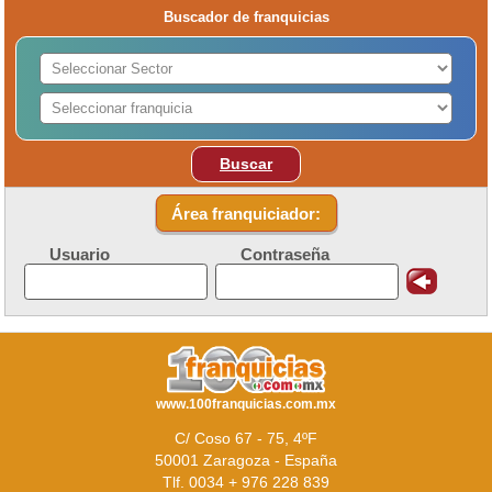
Buscador de franquicias
Buscar
Área franquiciador:
Usuario
Contraseña
www.100franquicias.com.mx
C/ Coso 67 - 75, 4ºF
50001 Zaragoza - España
Tlf. 0034 + 976 228 839