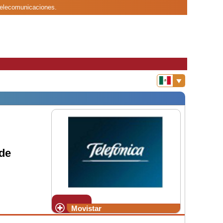
 telecomunicaciones.
de
Movistar