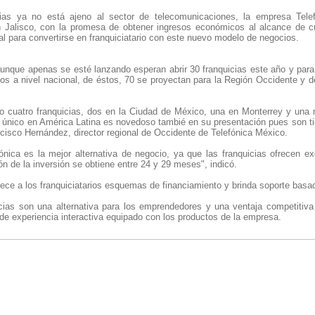
ias ya no está ajeno al sector de telecomunicaciones, la empresa Telef
n Jalisco, con la promesa de obtener ingresos económicos al alcance de c
al para convertirse en franquiciatario con este nuevo modelo de negocios.
aunque apenas se esté lanzando esperan abrir 30 franquicias este año y para 
tos a nivel nacional, de éstos, 70 se proyectan para la Región Occidente y d
o cuatro franquicias, dos en la Ciudad de México, una en Monterrey y una
único en América Latina es novedoso tambié en su presentación pues son t
cisco Hernández, director regional de Occidente de Telefónica México.
ónica es la mejor alternativa de negocio, ya que las franquicias ofrecen ex
ón de la inversión se obtiene entre 24 y 29 meses", indicó.
ece a los franquiciatarios esquemas de financiamiento y brinda soporte bas
cias son una alternativa para los emprendedores y una ventaja competitiva 
 de experiencia interactiva equipado con los productos de la empresa.