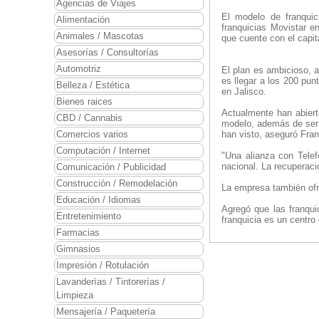
Agencias de Viajes
El modelo de franquic
Alimentación
franquicias Movistar e
Animales / Mascotas
que cuente con el capit
Asesorías / Consultorías
Automotriz
El plan es ambicioso, 
es llegar a los 200 pun
Belleza / Estética
en Jalisco.
Bienes raices
Actualmente han abiert
CBD / Cannabis
modelo, además de ser 
Comercios varios
han visto, aseguró Fran
Computación / Internet
"Una alianza con Telef
nacional. La recuperaci
Comunicación / Publicidad
Construcción / Remodelación
La empresa también ofr
Educación / Idiomas
Agregó que las franqui
Entretenimiento
franquicia es un centro
Farmacias
Gimnasios
Impresión / Rotulación
Lavanderías / Tintorerías /
Limpieza
Mensajería / Paquetería