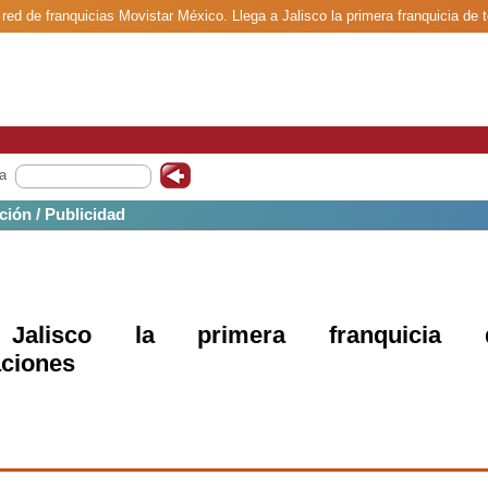
 red de franquicias Movistar México. Llega a Jalisco la primera franquicia de
a
ción / Publicidad
alisco la primera franquicia 
aciones