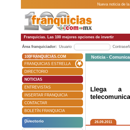
Nueva noticia de la
Franquicias. Las 100 mejores opciones de invertir
Área franquiciador:
Usuario
Contraseñ
100FRANQUICIAS.COM
Noticia - Comunica
FRANQUICIAS ESTRELLA
DIRECTORIO
NOTICIAS
ENTREVISTAS
Llega a J
INSERTAR FRANQUICIA
telecomunic
CONTACTAR
BOLETÍN FRANQUICIA
Directorio
26.09.2011