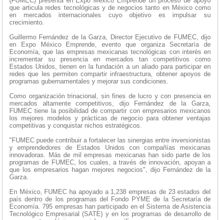
(FUMEC) presenta en Expo México Emprende un proceso de apoyo
que articula redes tecnológicas y de negocios tanto en México como
en mercados internacionales cuyo objetivo es impulsar su
crecimiento.
Guillermo Fernández de la Garza, Director Ejecutivo de FUMEC, dijo
en Expo México Emprende, evento que organiza Secretaría de
Economía, que las empresas mexicanas tecnológicas con interés en
incrementar su presencia en mercados tan competitivos como
Estados Unidos, tienen en la fundación a un aliado para participar en
redes que les permiten compartir infraestructura, obtener apoyos de
programas gubernamentales y mejorar sus condiciones.
Como organización trinacional, sin fines de lucro y con presencia en
mercados altamente competitivos, dijo Fernández de la Garza,
FUMEC tiene la posibilidad de compartir con empresarios mexicanos
los mejores modelos y prácticas de negocio para obtener ventajas
competitivas y conquistar nichos estratégicos.
"FUMEC puede contribuir a fortalecer las sinergias entre inversionistas
y emprendedores de Estados Unidos con compañías mexicanas
innovadoras. Más de mil empresas mexicanas han sido parte de los
programas de FUMEC, los cuales, a través de innovación, apoyan a
que los empresarios hagan mejores negocios", dijo Fernández de la
Garza.
En México, FUMEC ha apoyado a 1,238 empresas de 23 estados del
país dentro de los programas del Fondo PYME de la Secretaría de
Economía. 795 empresas han participado en el Sistema de Asistencia
Tecnológico Empresarial (SATE) y en los programas de desarrollo de