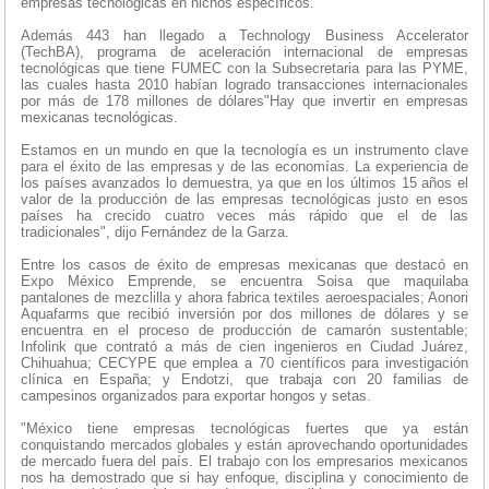
empresas tecnológicas en nichos específicos.
Además 443 han llegado a Technology Business Accelerator
(TechBA), programa de aceleración internacional de empresas
tecnológicas que tiene FUMEC con la Subsecretaria para las PYME,
las cuales hasta 2010 habían logrado transacciones internacionales
por más de 178 millones de dólares"Hay que invertir en empresas
mexicanas tecnológicas.
Estamos en un mundo en que la tecnología es un instrumento clave
para el éxito de las empresas y de las economías. La experiencia de
los países avanzados lo demuestra, ya que en los últimos 15 años el
valor de la producción de las empresas tecnológicas justo en esos
países ha crecido cuatro veces más rápido que el de las
tradicionales", dijo Fernández de la Garza.
Entre los casos de éxito de empresas mexicanas que destacó en
Expo México Emprende, se encuentra Soisa que maquilaba
pantalones de mezclilla y ahora fabrica textiles aeroespaciales; Aonori
Aquafarms que recibió inversión por dos millones de dólares y se
encuentra en el proceso de producción de camarón sustentable;
Infolink que contrató a más de cien ingenieros en Ciudad Juárez,
Chihuahua; CECYPE que emplea a 70 científicos para investigación
clínica en España; y Endotzi, que trabaja con 20 familias de
campesinos organizados para exportar hongos y setas.
"México tiene empresas tecnológicas fuertes que ya están
conquistando mercados globales y están aprovechando oportunidades
de mercado fuera del país. El trabajo con los empresarios mexicanos
nos ha demostrado que si hay enfoque, disciplina y conocimiento de