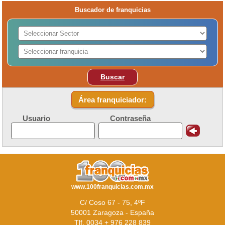
Buscador de franquicias
Buscar
Área franquiciador:
Usuario
Contraseña
www.100franquicias.com.mx
C/ Coso 67 - 75, 4ºF
50001 Zaragoza - España
Tlf. 0034 + 976 228 839