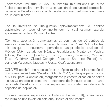
Convertidora Industrial (CONVER) invertirá tres millones de euros
(mde) como capital semilla en la expansión de su unidad estratégica
de negocio Depelle (franquicia de depilación láser), informó la empresa
en un comunicado.
Con la inversión se inaugurarán aproximadamente 70 centros
adicionales en todo el continente con lo cual estiman atender
aproximadamente a 150 mil clientes.
"Con esta asociación comenzamos ya con más de 30 centros de
servicio, atendiendo un mercado de más de 7 mil 500 clientes,
mismos que se encuentran operando en las principales ciudades de
México (D.F., Estado de México, Guadalajara, Monterrey, Puebla,
Toluca, Pachuca, Querétaro, Cancún, Tijuana, Veracruz, Mexicali,
Tuxtla Gutiérrez, Ciudad Obregón, Rosarito, San Luis Potosí), así
como en Paraguay, Uruguay y Costa Rica", abundaron.
CONVER celebró una asociación estratégica mediante la creación de
una nueva subsidiaria "Depelle, S.A. de C.V.", en la que participa con
el 50.1% para la operación, otorgamiento y comercialización de forma
exclusiva en todo el continente americano de franquicias de la marca
registrada Depelle, con lo cual expandirán su unidad estratégica de
negocios de depilación.
El grupo espera expandirse a Estados Unidos (EU), cuya región
requerirá de una inversión adicional, indicó el documento.