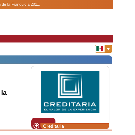
n de la Franquicia 2011.
la
Creditaria