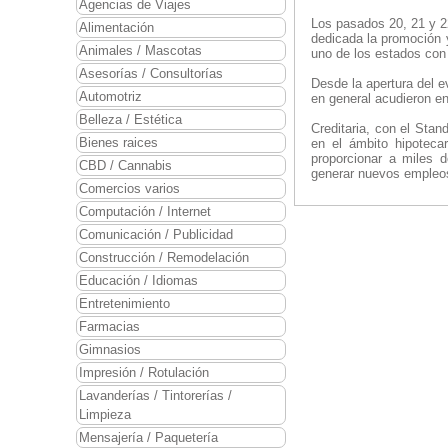
Agencias de Viajes
Los pasados 20, 21 y 22
Alimentación
dedicada la promoción
Animales / Mascotas
uno de los estados con
Asesorías / Consultorías
Desde la apertura del 
Automotriz
en general acudieron en
Belleza / Estética
Creditaria, con el Sta
Bienes raices
en el ámbito hipotecar
proporcionar a miles d
CBD / Cannabis
generar nuevos empleo
Comercios varios
Computación / Internet
Comunicación / Publicidad
Construcción / Remodelación
Educación / Idiomas
Entretenimiento
Farmacias
Gimnasios
Impresión / Rotulación
Lavanderías / Tintorerías /
Limpieza
Mensajería / Paquetería