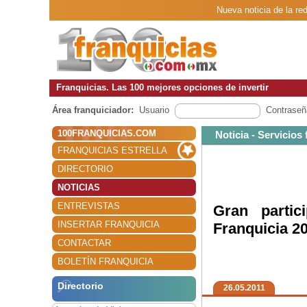
Nueva noticia de la red
Franquicias. Las 100 mejores opciones de invertir
Área franquiciador:
Usuario
Contraseñ
100FRANQUICIAS.COM
Noticia - Servicios
FRANQUICIAS ESTRELLA
DIRECTORIO
NOTICIAS
ENTREVISTAS
Gran partic
INSERTAR FRANQUICIA
Franquicia 2
CONTACTAR
BOLETÍN FRANQUICIA
Directorio
26.05.2011