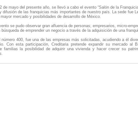
 de mayo del presente año, se llevó a cabo el evento “Salón de la Franquicia
 y
difusión de las franquicias más importantes de nuestro país. La sede fue 
 mayor mercado y posibilidades de desarrollo de México.
evento se pudo observar gran afluencia de personas; empresarios, micro-empre
 búsqueda de emprender un negocio a través de la adquisición de una franqui
nd número 400, fue una de las empresas más solicitadas, acudiendo a él dive
io. Con esta participación, Creditaria pretende expandir su mercado al B
e familias la posibilidad de adquirir una vivienda y hacer crecer su patr
s.