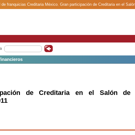
 de franquicias Creditaria México. Gran participación de Creditaria en el Saló
a
 financieros
ipación de Creditaria en el Salón de 
011