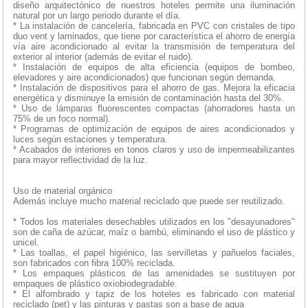
diseño arquitectónico de nuestros hoteles permite una iluminación
natural por un largo periodo durante el día.
* La instalación de cancelería, fabricada en PVC con cristales de tipo
duo vent y laminados, que tiene por característica el ahorro de energía
vía aire acondicionado al evitar la transmisión de temperatura del
exterior al interior (además de evitar el ruido).
* Instalación de equipos de alta eficiencia (equipos de bombeo,
elevadores y aire acondicionados) que funcionan según demanda.
* Instalación de dispositivos para el ahorro de gas. Mejora la eficacia
energética y disminuye la emisión de contaminación hasta del 30%.
* Uso de lámparas fluorescentes compactas (ahorradores hasta un
75% de un foco normal).
* Programas de optimización de equipos de aires acondicionados y
luces según estaciones y temperatura.
* Acabados de interiores en tonos claros y uso de impermeabilizantes
para mayor reflectividad de la luz.
Uso de material orgánico
Además incluye mucho material reciclado que puede ser reutilizado.
* Todos los materiales desechables utilizados en los "desayunadores"
son de caña de azúcar, maíz o bambú, eliminando el uso de plástico y
unicel.
* Las toallas, el papel higiénico, las servilletas y pañuelos faciales,
son fabricados con fibra 100% reciclada.
* Los empaques plásticos de las amenidades se sustituyen por
empaques de plástico oxiobiodegradable.
* El alfombrado y tapiz de los hoteles es fabricado con material
reciclado (pet) y las pinturas y pastas son a base de agua