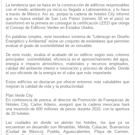
La tendencia que se basa en la construcción de edificios responsables
con el medio ambiente ya inicia su llegada a Latinoamérica, y lo hace
a través de México. Así es, porque la cadena de hoteles City informó
que su nueva unidad de San Luis Potosí (número 50 en el país) se
transformó en la primera en conseguir la certificación LEED que otorga
el Consejo de Edificios Verdes en Estados Unidos.
En palabras simples, este novedoso sistema de “Liderazgo en Diseño
Energético y Ambiental” reúne un conjunto de estándares que permiten
evaluar el grado de sostenibilidad de un inmueble.
De este modo, evalúa el acabado de un edificio según seis criterios
principales: sostenibilidad, eficiencia en el aprovechamiento del agua,
energía e impacto atmosférico, materiales y recursos empleados,
calidad del ambiente interior e innovación y proceso de diseño. Donde
el uso eficiente de la energía es el valor que más importante.
Estos edificios se destacan por ofrecer entornos más saludables que
mejoran la calidad de vida y la productividad.
Plan Verde City
En conferencia de prensa, el director de Promoción de Franquicias de
Hoteles City, Carlos Adams, aseguró que la cadena mexicana hará
una inversión de 600 millones de pesos durante 2010, con la apertura
de 10 hoteles.
Las ciudades en donde se abrirán los hoteles, los que ya se
encuentran en desarrollo son Minatitlán, Mérida, Culiacán, Buenavista
(Ciudad de México), Puebla, Aguascalientes, Playa de Carmen,