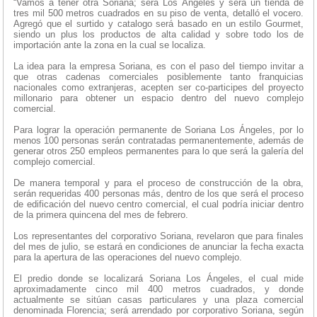
“Vamos a tener otra Soriana; será Los Ángeles y será un tienda de
tres mil 500 metros cuadrados en su piso de venta, detalló el vocero.
Agregó que el surtido y catalogo será basado en un estilo Gourmet,
siendo un plus los productos de alta calidad y sobre todo los de
importación ante la zona en la cual se localiza.
La idea para la empresa Soriana, es con el paso del tiempo invitar a
que otras cadenas comerciales posiblemente tanto franquicias
nacionales como extranjeras, acepten ser co-participes del proyecto
millonario para obtener un espacio dentro del nuevo complejo
comercial.
Para lograr la operación permanente de Soriana Los Ángeles, por lo
menos 100 personas serán contratadas permanentemente, además de
generar otros 250 empleos permanentes para lo que será la galería del
complejo comercial.
De manera temporal y para el proceso de construcción de la obra,
serán requeridas 400 personas más, dentro de los que será el proceso
de edificación del nuevo centro comercial, el cual podría iniciar dentro
de la primera quincena del mes de febrero.
Los representantes del corporativo Soriana, revelaron que para finales
del mes de julio, se estará en condiciones de anunciar la fecha exacta
para la apertura de las operaciones del nuevo complejo.
El predio donde se localizará Soriana Los Ángeles, el cual mide
aproximadamente cinco mil 400 metros cuadrados, y donde
actualmente se sitúan casas particulares y una plaza comercial
denominada Florencia; será arrendado por corporativo Soriana, según