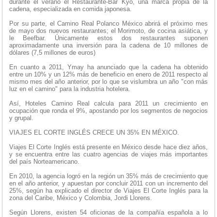
durante el verano el Restaurante-Bar Kyo, una marca propia de la
cadena, especializada en comida japonesa.
Por su parte, el Camino Real Polanco México abrirá el próximo mes
de mayo dos nuevos restaurantes; el Morimoto, de cocina asiática, y
le Beefbar. Únicamente estos dos restaurantes suponen
aproximadamente una inversión para la cadena de 10 millones de
dólares (7,5 millones de euros)
En cuanto a 2011, Ymay ha anunciado que la cadena ha obtenido
entre un 10% y un 12% más de beneficio en enero de 2011 respecto al
mismo mes del año anterior, por lo que se vislumbra un año "con más
luz en el camino" para la industria hotelera.
Así, Hoteles Camino Real calcula para 2011 un crecimiento en
ocupación que ronda el 9%, apostando por los segmentos de negocios
y grupal.
VIAJES EL CORTE INGLÉS CRECE UN 35% EN MÉXICO.
Viajes El Corte Inglés está presente en México desde hace diez años,
y se encuentra entre las cuatro agencias de viajes más importantes
del país Norteamericano.
En 2010, la agencia logró en la región un 35% más de crecimiento que
en el año anterior, y apuestan por concluir 2011 con un incremento del
25%, según ha explicado el director de Viajes El Corte Inglés para la
zona del Caribe, México y Colombia, Jordi Llorens.
Según Llorens, existen 54 oficionas de la compañía española a lo