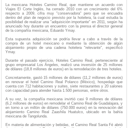
La mexicana Hoteles Camino Real, que mantiene un acuerdo con
Viajes El Corte Inglés, ha cerrado 2010 con un crecimiento del 6%
respecto a 2009, cifra muy "conservadora" pero que se encuadra
dentro del plan de negocio previsto por la hotelera, la cual estudia la
posibilidad de realizar una "adquisición importante" en 2011, según ha
anunciado hoy durante un encuentro con la prensa el director general
de la compañía mexicana, Eduardo Ymay.
Esta supuesta adquisición se podría llevar a cabo a través de la
compra de un hotel mexicano o mediante la obtención de algún
alojamiento propio de una cadena hotelera "relevante", especificó
Ymay.
Durante el pasado ejercicio, Hoteles Camino Real, perteneciente al
grupo empresarial Los Ángeles, realizó una inversión de 25 millones
de dólares (18,8 millones de euros) en la remodelación de tres hoteles.
Concretamente, gastó 15 millones de dólares (11,2 millones de euros)
en renovar el hotel Camino Real Polanco (México), hospedaje que
cuenta con 712 habitaciones y suites, siete restaurantes y 20 salones
con capacidad para atender hasta 1.500 personas, entre otros.
A su vez, la compañía mexicana invirtió casi 9 millones de dólares
(6,2 millones de euros) en remodelar el Camino Real de Guadalajara, y
en torno a un millón de dólares (750.000 euros) en la renovación del
alojamiento Camino Real Zaashila Huatulco, ubicado en la bahía
mexicana de Tangolunda.
En materia de alimentación y bebidas, el Camino Real Santa Fé abrió