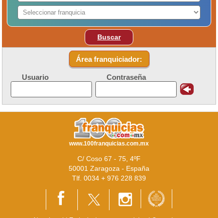
Buscar
Área franquiciador:
Usuario
Contraseña
www.100franquicias.com.mx
C/ Coso 67 - 75, 4ºF
50001 Zaragoza - España
Tlf. 0034 + 976 228 839