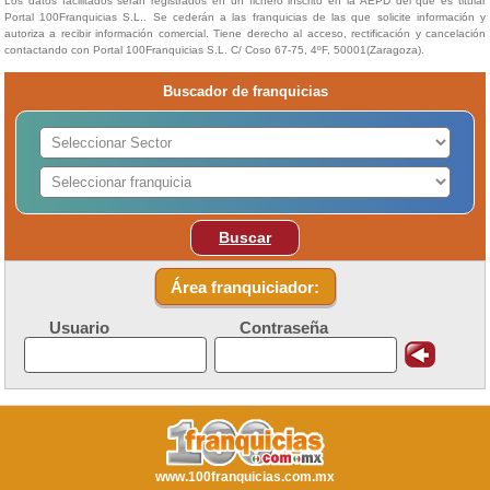
Los datos facilitados serán registrados en un fichero inscrito en la AEPD del que es titular
Portal 100Franquicias S.L.. Se cederán a las franquicias de las que solicite información y
autoriza a recibir información comercial. Tiene derecho al acceso, rectificación y cancelación
contactando con Portal 100Franquicias S.L. C/ Coso 67-75, 4ºF, 50001(Zaragoza).
Buscador de franquicias
Buscar
Área franquiciador:
Usuario
Contraseña
www.100franquicias.com.mx