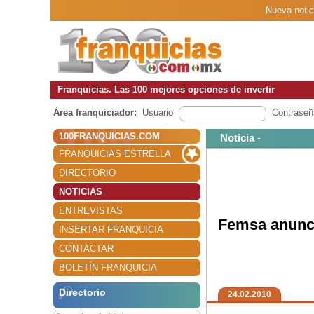
Nueva notic
Franquicias. Las 100 mejores opciones de invertir
Área franquiciador:
Usuario
Contraseñ
100FRANQUICIAS.COM
Noticia -
FRANQUICIAS ESTRELLA
DIRECTORIO
NOTICIAS
ENTREVISTAS
Femsa anunci
INSERTAR FRANQUICIA
CONTACTAR
BOLETÍN FRANQUICIA
Directorio
24.02.2010