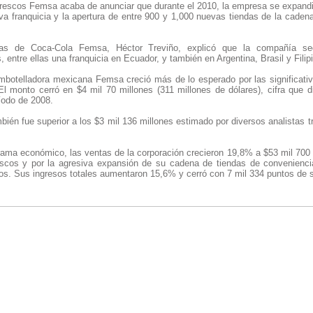
frescos Femsa acaba de anunciar que durante el 2010, la empresa se expandir
va franquicia y la apertura de entre 900 y 1,000 nuevas tiendas de la caden
zas de Coca-Cola Femsa, Héctor Treviño, explicó que la compañía se
 entre ellas una franquicia en Ecuador, y también en Argentina, Brasil y Filip
 embotelladora mexicana Femsa creció más de lo esperado por las significati
El monto cerró en $4 mil 70 millones (311 millones de dólares), cifra que d
íodo de 2008.
én fue superior a los $3 mil 136 millones estimado por diversos analistas tr
norama económico, las ventas de la corporación crecieron 19,8% a $53 mil 70
escos y por la agresiva expansión de su cadena de tiendas de convenienci
os. Sus ingresos totales aumentaron 15,6% y cerró con 7 mil 334 puntos de s