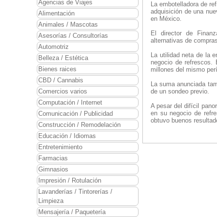
Agencias de Viajes
La embotelladora de re
adquisición de una nue
Alimentación
en México.
Animales / Mascotas
El director de Finan
Asesorías / Consultorías
alternativas de compras,
Automotriz
La utilidad neta de la
Belleza / Estética
negocio de refrescos. 
Bienes raices
millones del mismo per
CBD / Cannabis
La suma anunciada tambi
Comercios varios
de un sondeo previo.
Computación / Internet
A pesar del difícil pa
en su negocio de refr
Comunicación / Publicidad
obtuvo buenos resultad
Construcción / Remodelación
Educación / Idiomas
Entretenimiento
Farmacias
Gimnasios
Impresión / Rotulación
Lavanderías / Tintorerías /
Limpieza
Mensajería / Paquetería