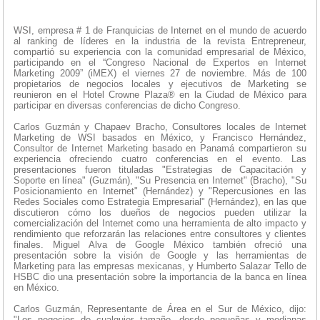
WSI, empresa # 1 de Franquicias de Internet en el mundo de acuerdo
al ranking de líderes en la industria de la revista Entrepreneur,
compartió su experiencia con la comunidad empresarial de México,
participando en el “Congreso Nacional de Expertos en Internet
Marketing 2009” (iMEX) el viernes 27 de noviembre. Más de 100
propietarios de negocios locales y ejecutivos de Marketing se
reunieron en el Hotel Crowne Plaza® en la Ciudad de México para
participar en diversas conferencias de dicho Congreso.
Carlos Guzmán y Chapaev Bracho, Consultores locales de Internet
Marketing de WSI basados en México, y Francisco Hernández,
Consultor de Internet Marketing basado en Panamá compartieron su
experiencia ofreciendo cuatro conferencias en el evento. Las
presentaciones fueron tituladas "Estrategias de Capacitación y
Soporte en línea" (Guzmán), "Su Presencia en Internet" (Bracho), "Su
Posicionamiento en Internet" (Hernández) y "Repercusiones en las
Redes Sociales como Estrategia Empresarial" (Hernández), en las que
discutieron cómo los dueños de negocios pueden utilizar la
comercialización del Internet como una herramienta de alto impacto y
rendimiento que reforzarán las relaciones entre consultores y clientes
finales. Miguel Alva de Google México también ofreció una
presentación sobre la visión de Google y las herramientas de
Marketing para las empresas mexicanas, y Humberto Salazar Tello de
HSBC dio una presentación sobre la importancia de la banca en línea
en México.
Carlos Guzmán, Representante de Área en el Sur de México, dijo:
"Los negocios de cualquier tamaño, desde pequeñas y medianas