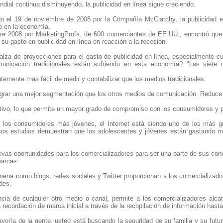
dial continua disminuyendo, la publicidad en línea sigue creciendo.
do el 19 de noviembre de 2008 por la Compañía McClatchy, la publicidad e
te en la economía.
re 2008 por MarketingProfs, de 600 comerciantes de EE.UU., encontró que 
 su gasto en publicidad en línea en reacción a la recesión.
alza de proyecciones para el gasto de publicidad en línea, especialmente c
unicación tradicionales están sufriendo en esta economía? "Las siete 
entemente más fácil de medir y contabilizar que los medios tradicionales.
lograr una mejor segmentación que los otros medios de comunicación. Reduce 
activo, lo que permite un mayor grado de compromiso con los consumidores y 
e los consumidores más jóvenes, el Internet está siendo uno de los más g
os estudios demuestran que los adolescentes y jóvenes están gastando má
uevas oportunidades para los comercializadores para ser una parte de sus conv
marcas.
na como blogs, redes sociales y Twitter proporcionan a los comercializado
des.
rencia de cualquier otro medio o canal, permite a los comercializadores alc
recordación de marca inicial a través de la recopilación de información hast
yoría de la gente, usted está buscando la seguridad de su familia y su futu