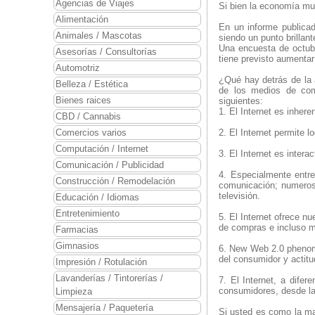
Agencias de Viajes
Si bien la economía mun
Alimentación
En un informe publica
Animales / Mascotas
siendo un punto brillan
Una encuesta de octub
Asesorías / Consultorías
tiene previsto aumentar
Automotriz
¿Qué hay detrás de la 
Belleza / Estética
de los medios de com
Bienes raices
siguientes:
1. El Internet es inher
CBD / Cannabis
Comercios varios
2. El Internet permite 
Computación / Internet
3. El Internet es inter
Comunicación / Publicidad
4. Especialmente entr
Construcción / Remodelación
comunicación; numeros
televisión.
Educación / Idiomas
Entretenimiento
5. El Internet ofrece n
de compras e incluso 
Farmacias
Gimnasios
6. New Web 2.0 phenome
del consumidor y actitu
Impresión / Rotulación
Lavanderías / Tintorerías /
7. El Internet, a dife
consumidores, desde la 
Limpieza
Mensajería / Paquetería
Si usted es como la ma