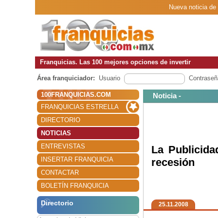
Nueva noticia de 
Franquicias. Las 100 mejores opciones de invertir
Área franquiciador:
Usuario
Contraseñ
100FRANQUICIAS.COM
Noticia -
FRANQUICIAS ESTRELLA
DIRECTORIO
NOTICIAS
ENTREVISTAS
La Publicida
INSERTAR FRANQUICIA
recesión
CONTACTAR
BOLETÍN FRANQUICIA
Directorio
25.11.2008