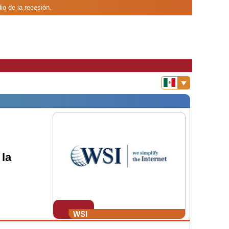
io de la recesión.
la
WSI