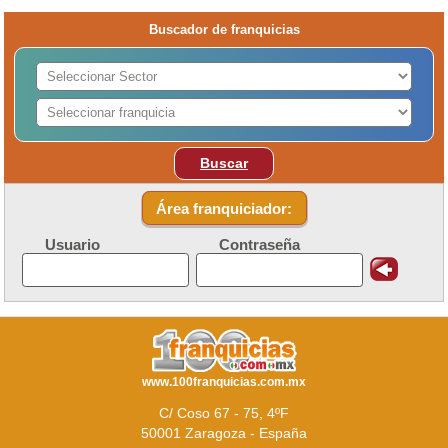
Buscador de franquicias
Buscar
Área franquiciador:
Usuario
Contraseña
www.100franquicias.com.mx
C/ Coso 67 - 75, 4ºF
50001 Zaragoza - España