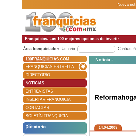
Nueva noti
Franquicias. Las 100 mejores opciones de invertir
Área franquiciador:
Usuario
Contraseñ
100FRANQUICIAS.COM
Noticia -
FRANQUICIAS ESTRELLA
DIRECTORIO
NOTICIAS
ENTREVISTAS
Reformahogar
INSERTAR FRANQUICIA
CONTACTAR
BOLETÍN FRANQUICIA
Directorio
14.04.2008