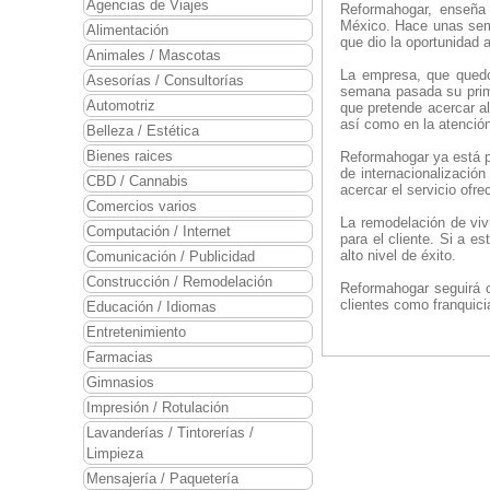
Agencias de Viajes
Reformahogar, enseña 
México. Hace unas sema
Alimentación
que dio la oportunidad 
Animales / Mascotas
La empresa, que quedó 
Asesorías / Consultorías
semana pasada su prime
Automotriz
que pretende acercar al
así como en la atención
Belleza / Estética
Bienes raices
Reformahogar ya está p
de internacionalizació
CBD / Cannabis
acercar el servicio of
Comercios varios
La remodelación de viv
Computación / Internet
para el cliente. Si a 
alto nivel de éxito.
Comunicación / Publicidad
Construcción / Remodelación
Reformahogar seguirá c
clientes como franquici
Educación / Idiomas
Entretenimiento
Farmacias
Gimnasios
Impresión / Rotulación
Lavanderías / Tintorerías /
Limpieza
Mensajería / Paquetería