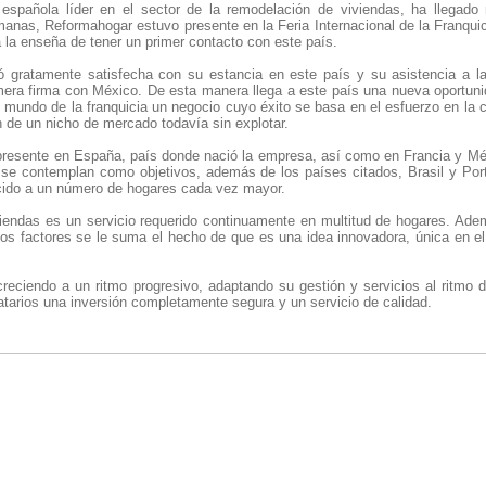
española líder en el sector de la remodelación de viviendas, ha llegado
nas, Reformahogar estuvo presente en la Feria Internacional de la Franquic
a la enseña de tener un primer contacto con este país.
gratamente satisfecha con su estancia en este país y su asistencia a la f
ra firma con México. De esta manera llega a este país una nueva oportuni
 mundo de la franquicia un negocio cuyo éxito se basa en el esfuerzo en la 
 de un nicho de mercado todavía sin explotar.
resente en España, país donde nació la empresa, así como en Francia y Mé
n se contemplan como objetivos, además de los países citados, Brasil y Port
recido a un número de hogares cada vez mayor.
iendas es un servicio requerido continuamente en multitud de hogares. Ade
estos factores se le suma el hecho de que es una idea innovadora, única en 
reciendo a un ritmo progresivo, adaptando su gestión y servicios al ritmo d
atarios una inversión completamente segura y un servicio de calidad.