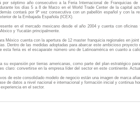
rá por séptimo año consecutivo a la Feria Internacional de Franquicias de 
 durante los días 5 a 8 de Marzo en el World Trade Center de la capital az
emás contará por 9ª vez consecutiva con un pabellón español y con la re
Exterior de la Embajada Española (ICEX).
presente en el mercado mexicano desde el año 2004 y cuenta con oficinas 
éxico y Yucatán principalmente.
ara México cuenta con la apertura de 12 master franquicia regionales en join
das. Dentro de las medidas adoptadas para abarcar este ambicioso proyecto no
ue esta feria es el escaparate número uno de Latinoamérica en cuanto a cal
a su expansión por tierras americanas, como parte del plan estratégico para
 es claro: convertirse en la empresa líder del sector en este continente. A
tivos de este consolidado modelo de negocio están una imagen de marca afian
base de datos a nivel nacional e internacional y formación inicial y continua 
experiencia en el sector.