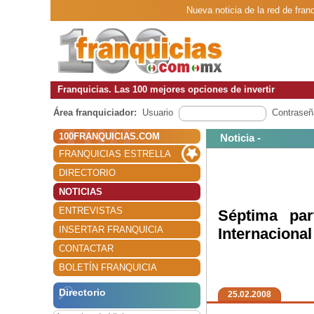
Nueva noticia de la red de fran
Franquicias. Las 100 mejores opciones de invertir
Área franquiciador:
Usuario
Contraseñ
100FRANQUICIAS.COM
Noticia -
FRANQUICIAS ESTRELLA
DIRECTORIO
NOTICIAS
ENTREVISTAS
Séptima par
INSERTAR FRANQUICIA
Internacional
CONTACTAR
BOLETÍN FRANQUICIA
Directorio
25.02.2008