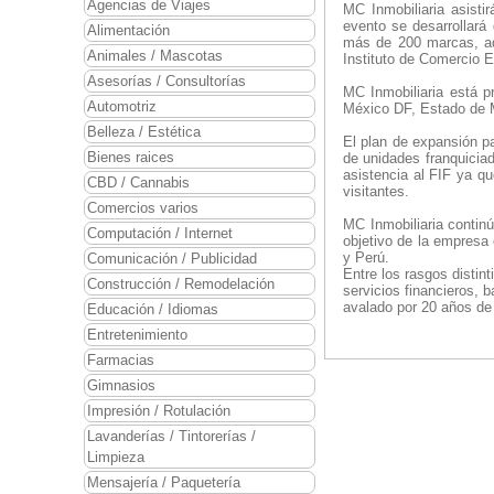
Agencias de Viajes
MC Inmobiliaria asisti
evento se desarrollará
Alimentación
más de 200 marcas, ad
Animales / Mascotas
Instituto de Comercio 
Asesorías / Consultorías
MC Inmobiliaria está 
Automotriz
México DF, Estado de M
Belleza / Estética
El plan de expansión p
Bienes raices
de unidades franquicia
asistencia al FIF ya q
CBD / Cannabis
visitantes.
Comercios varios
MC Inmobiliaria continú
Computación / Internet
objetivo de la empresa
y Perú.
Comunicación / Publicidad
Entre los rasgos distin
Construcción / Remodelación
servicios financieros, 
avalado por 20 años de 
Educación / Idiomas
Entretenimiento
Farmacias
Gimnasios
Impresión / Rotulación
Lavanderías / Tintorerías /
Limpieza
Mensajería / Paquetería