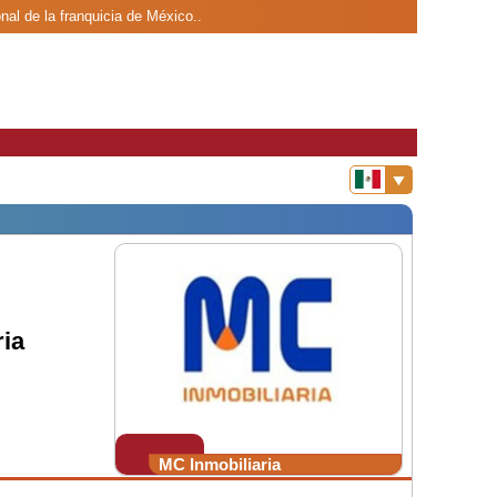
nal de la franquicia de México..
ia
MC Inmobiliaria