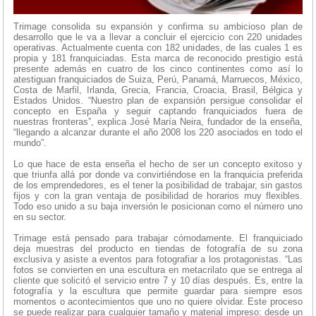
Trimage consolida su expansión y confirma su ambicioso plan de
desarrollo que le va a llevar a concluir el ejercicio con 220 unidades
operativas. Actualmente cuenta con 182 unidades, de las cuales 1 es
propia y 181 franquiciadas. Esta marca de reconocido prestigio está
presente además en cuatro de los cinco continentes como así lo
atestiguan franquiciados de Suiza, Perú, Panamá, Marruecos, México,
Costa de Marfil, Irlanda, Grecia, Francia, Croacia, Brasil, Bélgica y
Estados Unidos. “Nuestro plan de expansión persigue consolidar el
concepto en España y seguir captando franquiciados fuera de
nuestras fronteras”, explica José María Neira, fundador de la enseña,
“llegando a alcanzar durante el año 2008 los 220 asociados en todo el
mundo”.
Lo que hace de esta enseña el hecho de ser un concepto exitoso y
que triunfa allá por donde va convirtiéndose en la franquicia preferida
de los emprendedores, es el tener la posibilidad de trabajar, sin gastos
fijos y con la gran ventaja de posibilidad de horarios muy flexibles.
Todo eso unido a su baja inversión le posicionan como el número uno
en su sector.
Trimage está pensado para trabajar cómodamente. El franquiciado
deja muestras del producto en tiendas de fotografía de su zona
exclusiva y asiste a eventos para fotografiar a los protagonistas. “Las
fotos se convierten en una escultura en metacrilato que se entrega al
cliente que solicitó el servicio entre 7 y 10 días después. Es, entre la
fotografía y la escultura que permite guardar para siempre esos
momentos o acontecimientos que uno no quiere olvidar. Este proceso
se puede realizar para cualquier tamaño y material impreso; desde un