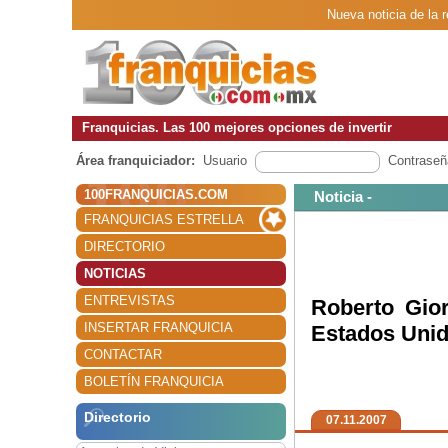
Nueva noticia de la 
Franquicias. Las 100 mejores opciones de invertir
Área franquiciador:
Usuario
Contraseñ
100FRANQUICIAS.COM
Noticia -
FRANQUICIAS ESTRELLA
DIRECTORIO
NOTICIAS
ENTREVISTAS
Roberto Gior
INSERTAR FRANQUICIA
Estados Uni
CONTACTAR
BOLETÍN FRANQUICIA
Directorio
07.11.2007