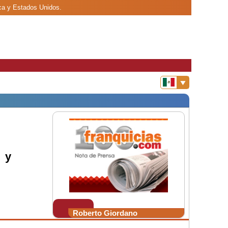
ica y Estados Unidos.
 y
Roberto Giordano