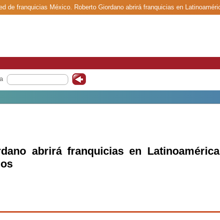
red de franquicias México. Roberto Giordano abrirá franquicias en Latinoamér
a
dano abrirá franquicias en Latinoamérica
dos