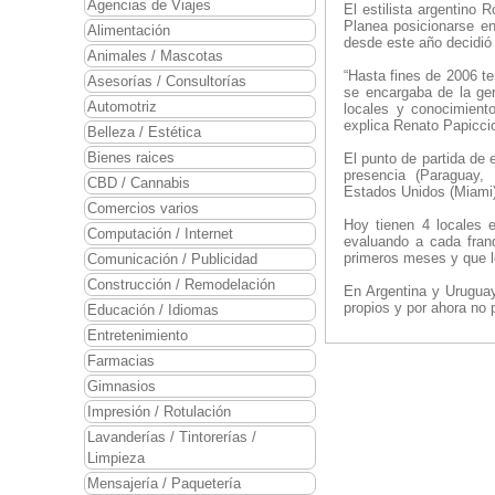
Agencias de Viajes
El estilista argentino
Planea posicionarse e
Alimentación
desde este año decidió 
Animales / Mascotas
“Hasta fines de 2006 t
Asesorías / Consultorías
se encargaba de la ge
Automotriz
locales y conocimiento
explica Renato Papiccio
Belleza / Estética
Bienes raices
El punto de partida de 
presencia (Paraguay,
CBD / Cannabis
Estados Unidos (Miami)
Comercios varios
Hoy tienen 4 locales 
Computación / Internet
evaluando a cada franq
primeros meses y que l
Comunicación / Publicidad
Construcción / Remodelación
En Argentina y Uruguay
propios y por ahora no 
Educación / Idiomas
Entretenimiento
Farmacias
Gimnasios
Impresión / Rotulación
Lavanderías / Tintorerías /
Limpieza
Mensajería / Paquetería