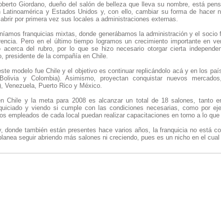
 Roberto Giordano, dueño del salón de belleza que lleva su nombre, está pen
n Latinoamérica y Estados Unidos y, con ello, cambiar su forma de hacer 
abrir por primera vez sus locales a administraciones externas.
eníamos franquicias mixtas, donde generábamos la administración y el socio f
rencia. Pero en el último tiempo logramos un crecimiento importante en v
 acerca del rubro, por lo que se hizo necesario otorgar cierta independen
, presidente de la compañía en Chile.
este modelo fue Chile y el objetivo es continuar replicándolo acá y en los pa
 Bolivia y Colombia). Asimismo, proyectan conquistar nuevos mercados,
, Venezuela, Puerto Rico y México.
en Chile y la meta para 2008 es alcanzar un total de 18 salones, tanto 
uiciado y viendo si cumple con las condiciones necesarias, como por eje
os empleados de cada local puedan realizar capacitaciones en torno a lo que 
, donde también están presentes hace varios años, la franquicia no está c
planea seguir abriendo más salones ni creciendo, pues es un nicho en el cual