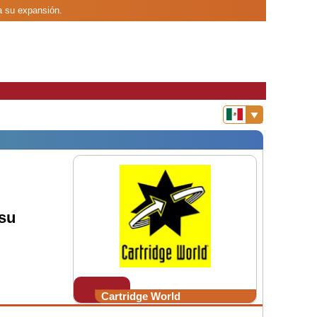
ia su expansión.
su
Cartridge World