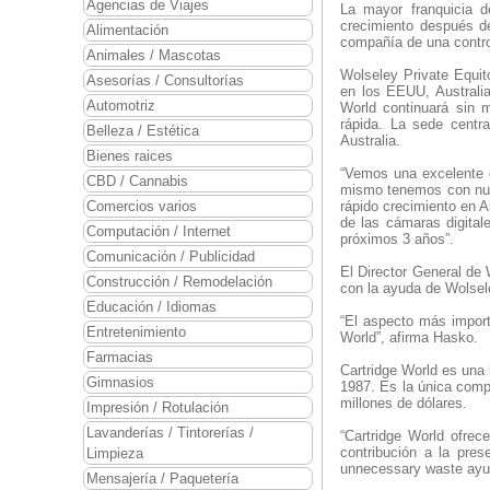
Agencias de Viajes
La mayor franquicia d
crecimiento después de
Alimentación
compañía de una contro
Animales / Mascotas
Wolseley Private Equito
Asesorías / Consultorías
en los EEUU, Australia
Automotriz
World continuará sin 
rápida. La sede centr
Belleza / Estética
Australia.
Bienes raices
“Vemos una excelente o
CBD / Cannabis
mismo tenemos con nue
Comercios varios
rápido crecimiento en A
de las cámaras digital
Computación / Internet
próximos 3 años”.
Comunicación / Publicidad
El Director General de 
Construcción / Remodelación
con la ayuda de Wolsel
Educación / Idiomas
“El aspecto más import
Entretenimiento
World”, afirma Hasko.
Farmacias
Cartridge World es una 
Gimnasios
1987. Es la única compa
millones de dólares.
Impresión / Rotulación
Lavanderías / Tintorerías /
“Cartridge World ofrec
contribución a la pres
Limpieza
unnecessary waste ayud
Mensajería / Paquetería