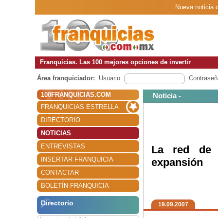
Nueva noticia d
Franquicias. Las 100 mejores opciones de invertir
Área franquiciador:
Usuario
Contraseñ
100FRANQUICIAS.COM
Noticia -
FRANQUICIAS ESTRELLA
DIRECTORIO
NOTICIAS
ENTREVISTAS
La red de f
INSERTAR FRANQUICIA
expansión
CONTACTAR
BOLETÍN FRANQUICIA
Directorio
19.09.2007