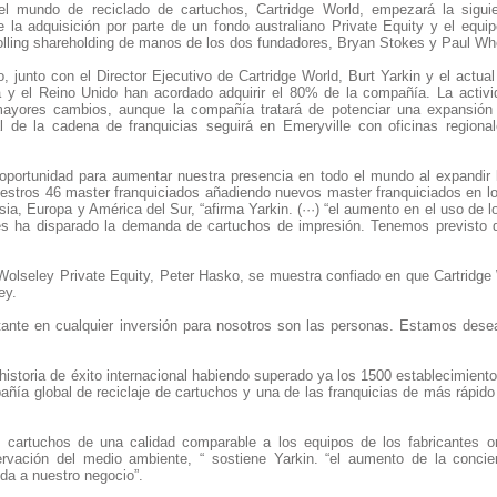
el mundo de reciclado de cartuchos, Cartridge World, empezará la sigui
 la adquisición por parte de un fondo australiano Private Equity y el equipo
lling shareholding de manos de los dos fundadores, Bryan Stokes y Paul Whe
, junto con el Director Ejecutivo de Cartridge World, Burt Yarkin y el actual
 y el Reino Unido han acordado adquirir el 80% de la compañía. La activi
mayores cambios, aunque la compañía tratará de potenciar una expansión
al de la cadena de franquicias seguirá en Emeryville con oficinas region
portunidad para aumentar nuestra presencia en todo el mundo al expandir 
stros 46 master franquiciados añadiendo nuevos master franquiciados en l
sia, Europa y América del Sur, “afirma Yarkin. (···) “el aumento en el uso de 
es ha disparado la demanda de cartuchos de impresión. Tenemos previsto d
Wolseley Private Equity, Peter Hasko, se muestra confiado en que Cartridge 
ey.
ante en cualquier inversión para nosotros son las personas. Estamos desea
historia de éxito internacional habiendo superado ya los 1500 establecimient
ñía global de reciclaje de cartuchos y una de las franquicias de más rápido
e cartuchos de una calidad comparable a los equipos de los fabricantes o
ervación del medio ambiente, “ sostiene Yarkin. “el aumento de la concie
a a nuestro negocio”.