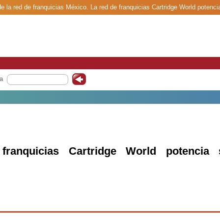
e la red de franquicias México. La red de franquicias Cartridge World potenc
a
ranquicias Cartridge World potencia 