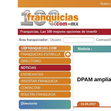
Nueva n
Franquicias. Las 100 mejores opciones de invertir
Área franquiciador:
Usuario
Contraseñ
100FRANQUICIAS.COM
Noticia -
FRANQUICIAS ESTRELLA
DIRECTORIO
NOTICIAS
ENTREVISTAS
DPAM amplía 
INSERTAR FRANQUICIA
CONTACTAR
BOLETÍN FRANQUICIA
Directorio
19.09.2007