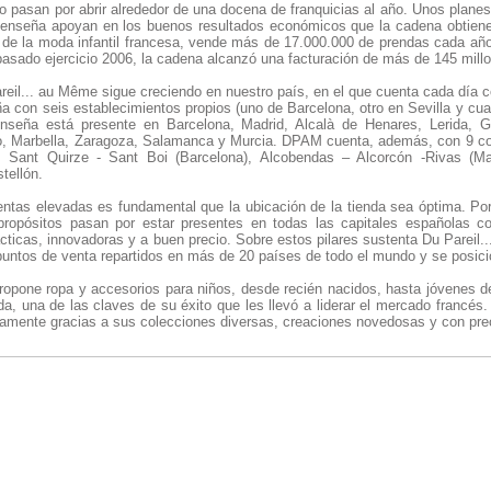
lo pasan por abrir alrededor de una docena de franquicias al año. Unos plane
 enseña apoyan en los buenos resultados económicos que la cadena obtiene.
de la moda infantil francesa, vende más de 17.000.000 de prendas cada año
pasado ejercicio 2006, la cadena alcanzó una facturación de más de 145 mill
reil... au Même sigue creciendo en nuestro país, en el que cuenta cada día 
con seis establecimientos propios (uno de Barcelona, otro en Sevilla y cuat
enseña está presente en Barcelona, Madrid, Alcalà de Henares, Lerida, G
go, Marbella, Zaragoza, Salamanca y Murcia. DPAM cuenta, además, con 9 c
 Sant Quirze - Sant Boi (Barcelona), Alcobendas – Alcorcón -Rivas (Mad
tellón.
entas elevadas es fundamental que la ubicación de la tienda sea óptima. Po
propósitos pasan por estar presentes en todas las capitales españolas 
cticas, innovadoras y a buen precio. Sobre estos pilares sustenta Du Pareil..
untos de venta repartidos en más de 20 países de todo el mundo y se posicio
ropone ropa y accesorios para niños, desde recién nacidos, hasta jóvenes
uda, una de las claves de su éxito que les llevó a liderar el mercado franc
idamente gracias a sus colecciones diversas, creaciones novedosas y con pre