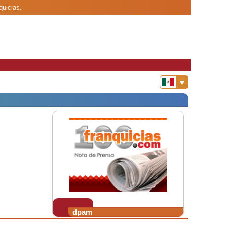
quicias.
dpam