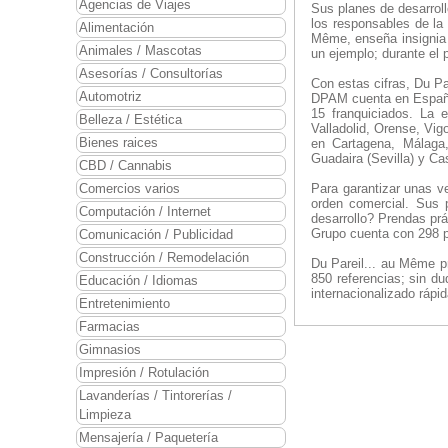
Agencias de Viajes
Sus planes de desarrol
los responsables de la
Alimentación
Même, enseña insignia 
Animales / Mascotas
un ejemplo; durante el 
Asesorías / Consultorías
Con estas cifras, Du Pa
Automotriz
DPAM cuenta en España 
15 franquiciados. La 
Belleza / Estética
Valladolid, Orense, Vi
Bienes raices
en Cartagena, Málaga,
Guadaira (Sevilla) y Cas
CBD / Cannabis
Comercios varios
Para garantizar unas v
orden comercial. Sus 
Computación / Internet
desarrollo? Prendas prá
Grupo cuenta con 298 p
Comunicación / Publicidad
Construcción / Remodelación
Du Pareil... au Même p
850 referencias; sin d
Educación / Idiomas
internacionalizado ráp
Entretenimiento
Farmacias
Gimnasios
Impresión / Rotulación
Lavanderías / Tintorerías /
Limpieza
Mensajería / Paquetería