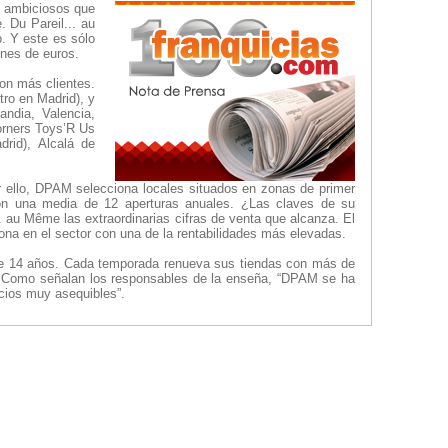
s ambiciosos que
 Du Pareil... au
. Y este es sólo
ones de euros.
con más clientes.
ro en Madrid), y
andia, Valencia,
orners Toys’R Us
rid), Alcalá de
r ello, DPAM selecciona locales situados en zonas de primer
con una media de 12 aperturas anuales. ¿Las claves de su
. au Même las extraordinarias cifras de venta que alcanza. El
na en el sector con una de la rentabilidades más elevadas.
 de 14 años. Cada temporada renueva sus tiendas con más de
és. Como señalan los responsables de la enseña, “DPAM se ha
cios muy asequibles”.