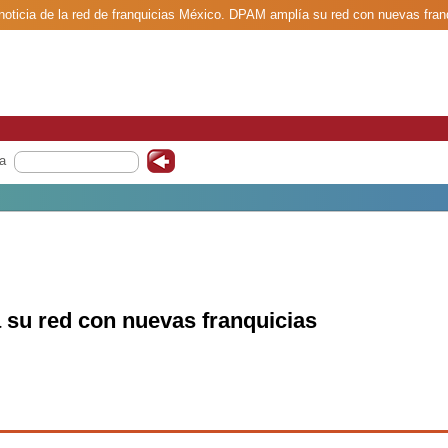
oticia de la red de franquicias México. DPAM amplía su red con nuevas fran
a
su red con nuevas franquicias