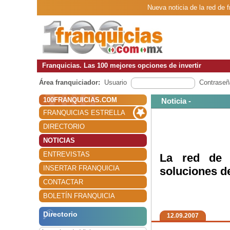
Nueva noticia de la red de 
Franquicias. Las 100 mejores opciones de invertir
Área franquiciador:
Usuario
Contraseñ
100FRANQUICIAS.COM
Noticia -
FRANQUICIAS ESTRELLA
DIRECTORIO
NOTICIAS
ENTREVISTAS
La red de f
INSERTAR FRANQUICIA
soluciones d
CONTACTAR
BOLETÍN FRANQUICIA
Directorio
12.09.2007