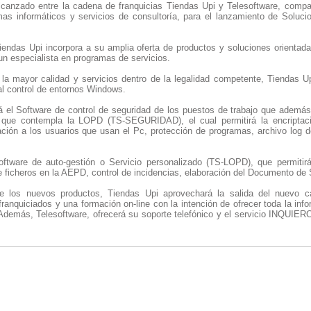
lcanzado entre la cadena de franquicias Tiendas Upi y Telesoftware, compa
mas informáticos y servicios de consultoría, para el lanzamiento de Solu
iendas Upi incorpora a su amplia oferta de productos y soluciones orientad
un especialista en programas de servicios.
 la mayor calidad y servicios dentro de la legalidad competente, Tiendas Up
al control de entornos Windows.
rá el Software de control de seguridad de los puestos de trabajo que ademá
que contempla la LOPD (TS-SEGURIDAD), el cual permitirá la encriptaci
zación a los usuarios que usan el Pc, protección de programas, archivo log 
tware de auto-gestión o Servicio personalizado (TS-LOPD), que permitirá 
de ficheros en la AEPD, control de incidencias, elaboración del Documento de
e los nuevos productos, Tiendas Upi aprovechará la salida del nuevo c
anquiciados y una formación on-line con la intención de ofrecer toda la inf
demás, Telesoftware, ofrecerá su soporte telefónico y el servicio INQUIERO 