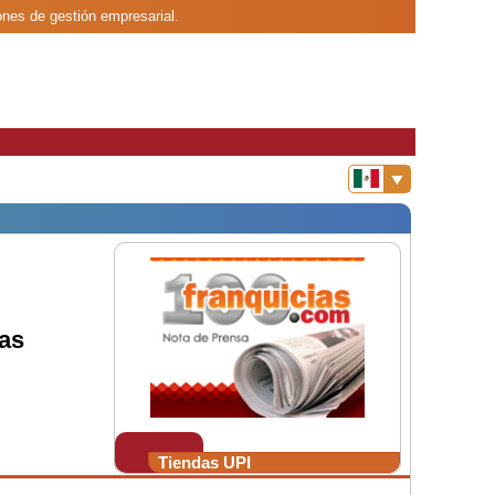
ones de gestión empresarial.
as
Tiendas UPI