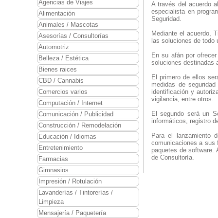
Agencias de Viajes
A través del acuerdo a
especialista en progra
Alimentación
Seguridad.
Animales / Mascotas
Mediante el acuerdo, T
Asesorías / Consultorías
las soluciones de todo 
Automotriz
En su afán por ofrecer
Belleza / Estética
soluciones destinadas 
Bienes raices
El primero de ellos se
CBD / Cannabis
medidas de seguridad 
Comercios varios
identificación y autori
vigilancia, entre otros.
Computación / Internet
El segundo será un Sof
Comunicación / Publicidad
informáticos, registro 
Construcción / Remodelación
Para el lanzamiento d
Educación / Idiomas
comunicaciones a sus fr
Entretenimiento
paquetes de software. A
de Consultoría.
Farmacias
Gimnasios
Impresión / Rotulación
Lavanderías / Tintorerías /
Limpieza
Mensajería / Paquetería