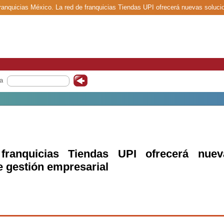
franquicias México. La red de franquicias Tiendas UPI ofrecerá nuevas soluci
a
ranquicias Tiendas UPI ofrecerá nuev
e gestión empresarial