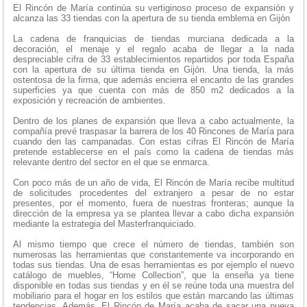
El Rincón de María continúa su vertiginoso proceso de expansión y
alcanza las 33 tiendas con la apertura de su tienda emblema en Gijón
La cadena de franquicias de tiendas murciana dedicada a la
decoración, el menaje y el regalo acaba de llegar a la nada
despreciable cifra de 33 establecimientos repartidos por toda España
con la apertura de su última tienda en Gijón. Una tienda, la más
ostentosa de la firma, que además encierra el encanto de las grandes
superficies ya que cuenta con más de 850 m2 dedicados a la
exposición y recreación de ambientes.
Dentro de los planes de expansión que lleva a cabo actualmente, la
compañía prevé traspasar la barrera de los 40 Rincones de María para
cuando den las campanadas. Con estas cifras El Rincón de María
pretende establecerse en el país como la cadena de tiendas más
relevante dentro del sector en el que se enmarca.
Con poco más de un año de vida, El Rincón de María recibe multitud
de solicitudes procedentes del extranjero a pesar de no estar
presentes, por el momento, fuera de nuestras fronteras; aunque la
dirección de la empresa ya se plantea llevar a cabo dicha expansión
mediante la estrategia del Masterfranquiciado.
Al mismo tiempo que crece el número de tiendas, también son
numerosas las herramientas que constantemente va incorporando en
todas sus tiendas. Una de esas herramientas es por ejemplo el nuevo
catálogo de muebles, “Home Collection”, que la enseña ya tiene
disponible en todas sus tiendas y en él se reúne toda una muestra del
mobiliario para el hogar en los estilos que están marcando las últimas
tendencias. Además, El Rincón de María acaba de sacar una nueva