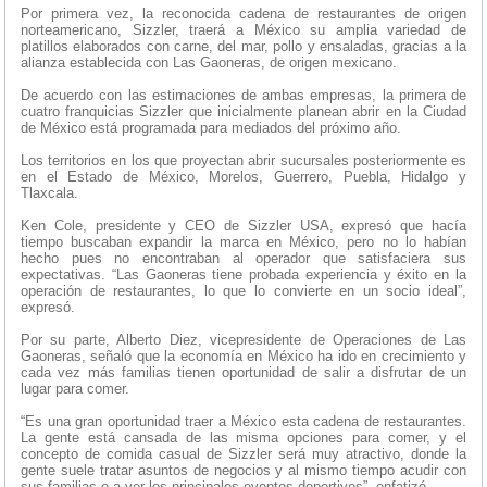
Por primera vez, la reconocida cadena de restaurantes de origen
norteamericano, Sizzler, traerá a México su amplia variedad de
platillos elaborados con carne, del mar, pollo y ensaladas, gracias a la
alianza establecida con Las Gaoneras, de origen mexicano.
De acuerdo con las estimaciones de ambas empresas, la primera de
cuatro franquicias Sizzler que inicialmente planean abrir en la Ciudad
de México está programada para mediados del próximo año.
Los territorios en los que proyectan abrir sucursales posteriormente es
en el Estado de México, Morelos, Guerrero, Puebla, Hidalgo y
Tlaxcala.
Ken Cole, presidente y CEO de Sizzler USA, expresó que hacía
tiempo buscaban expandir la marca en México, pero no lo habían
hecho pues no encontraban al operador que satisfaciera sus
expectativas. “Las Gaoneras tiene probada experiencia y éxito en la
operación de restaurantes, lo que lo convierte en un socio ideal”,
expresó.
Por su parte, Alberto Diez, vicepresidente de Operaciones de Las
Gaoneras, señaló que la economía en México ha ido en crecimiento y
cada vez más familias tienen oportunidad de salir a disfrutar de un
lugar para comer.
“Es una gran oportunidad traer a México esta cadena de restaurantes.
La gente está cansada de las misma opciones para comer, y el
concepto de comida casual de Sizzler será muy atractivo, donde la
gente suele tratar asuntos de negocios y al mismo tiempo acudir con
sus familias o a ver los principales eventos deportivos”, enfatizó.