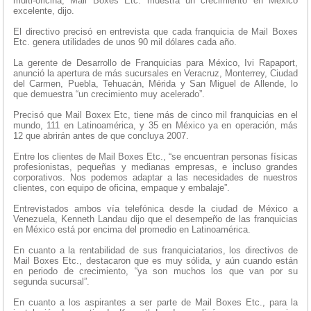
multi-oficina, Mail Boxes Etc. muestra un crecimiento en México
excelente, dijo.
El directivo precisó en entrevista que cada franquicia de Mail Boxes
Etc. genera utilidades de unos 90 mil dólares cada año.
La gerente de Desarrollo de Franquicias para México, Ivi Rapaport,
anunció la apertura de más sucursales en Veracruz, Monterrey, Ciudad
del Carmen, Puebla, Tehuacán, Mérida y San Miguel de Allende, lo
que demuestra “un crecimiento muy acelerado”.
Precisó que Mail Boxex Etc, tiene más de cinco mil franquicias en el
mundo, 111 en Latinoamérica, y 35 en México ya en operación, más
12 que abrirán antes de que concluya 2007.
Entre los clientes de Mail Boxes Etc., “se encuentran personas físicas
profesionistas, pequeñas y medianas empresas, e incluso grandes
corporativos. Nos podemos adaptar a las necesidades de nuestros
clientes, con equipo de oficina, empaque y embalaje”.
Entrevistados ambos vía telefónica desde la ciudad de México a
Venezuela, Kenneth Landau dijo que el desempeño de las franquicias
en México está por encima del promedio en Latinoamérica.
En cuanto a la rentabilidad de sus franquiciatarios, los directivos de
Mail Boxes Etc., destacaron que es muy sólida, y aún cuando están
en periodo de crecimiento, “ya son muchos los que van por su
segunda sucursal”.
En cuanto a los aspirantes a ser parte de Mail Boxes Etc., para la