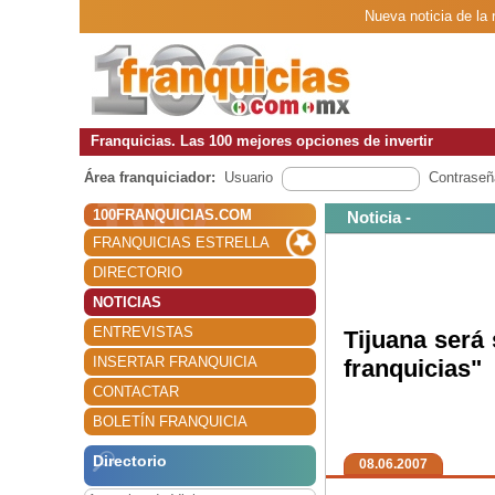
Nueva noticia de la 
Franquicias. Las 100 mejores opciones de invertir
Área franquiciador:
Usuario
Contraseñ
100FRANQUICIAS.COM
Noticia -
FRANQUICIAS ESTRELLA
DIRECTORIO
NOTICIAS
ENTREVISTAS
Tijuana será 
INSERTAR FRANQUICIA
franquicias"
CONTACTAR
BOLETÍN FRANQUICIA
Directorio
08.06.2007