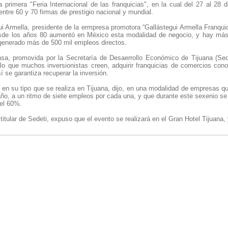
a primera "Feria Internacional de las franquicias", en la cual del 27 al 28 
entre 60 y 70 firmas de prestigio nacional y mundial.
i Armella, presidente de la ermpresa promotora “Gallástegui Armella Franquic
 desde los años 80 aumentó en México esta modalidad de negocio, y hay má
 generado más de 500 mil empleos directos.
sa, promovida por la Secretaría de Desaerrollo Económico de Tijuana (Sede
a lo que muchos inversionistas creen, adquirir franquicias de comercios cono
í se garantiza recuperar la inversión.
a en su tipo que se realiza en Tijuana, dijo, en una modalidad de empresas 
ño, a un ritmo de siete empleos por cada una, y que durante este sexenio se
del 60%.
titular de Sedeti, expuso que el evento se realizará en el Gran Hotel Tijuana