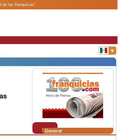
 de las franquicias".
las
General