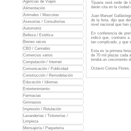
Agencias de Viajes
Tijuana será sede de l
darán cita en la ciudad 
Alimentación
Animales / Mascotas
Juan Manuel Gallástegu
de la feria, dijo que
Asesorías / Consultorías
nivel nacional que han
Automotriz
En conferencia de pren
Belleza / Estética
indicó que, contrario 
Bienes raices
tan complicado, y que s
CBD / Cannabis
Esta es la primera feri
Comercios varios
de 70 mil plazas cada a
tendrá un crecimiento 
Computación / Internet
Octavio Corona Flores, 
Comunicación / Publicidad
Construcción / Remodelación
Educación / Idiomas
Entretenimiento
Farmacias
Gimnasios
Impresión / Rotulación
Lavanderías / Tintorerías /
Limpieza
Mensajería / Paquetería