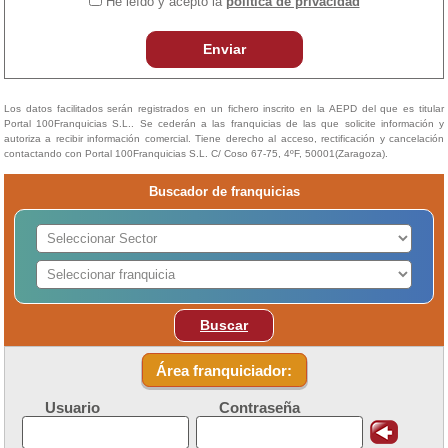
He leído y acepto la
política de privacidad
Enviar
Los datos facilitados serán registrados en un fichero inscrito en la AEPD del que es titular
Portal 100Franquicias S.L.. Se cederán a las franquicias de las que solicite información y
autoriza a recibir información comercial. Tiene derecho al acceso, rectificación y cancelación
contactando con Portal 100Franquicias S.L. C/ Coso 67-75, 4ºF, 50001(Zaragoza).
Buscador de franquicias
Buscar
Área franquiciador:
Usuario
Contraseña