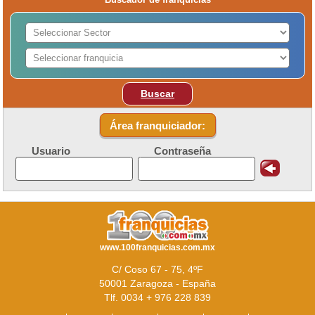
Buscar
Área franquiciador:
Usuario
Contraseña
www.100franquicias.com.mx
C/ Coso 67 - 75, 4ºF
50001 Zaragoza - España
Tlf. 0034 + 976 228 839